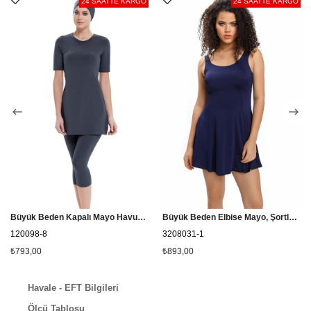
24 SAATTE KARGO
24 SAATTE KARGO
Ürün değişim ve iade işlemlerinizi size ait 'hesabım' alanından
kolayca gerçekleştirebilirsiniz.
Büyük Beden Kapalı Mayo Havuz Grubu Tesmay 22098
Büyük Beden Elbise Mayo, Şortlu Etekli Mayo Cesa 3208031 Lacivert
120098-8
3208031-1
₺793,00
₺893,00
Havale - EFT Bilgileri
Ölçü Tablosu