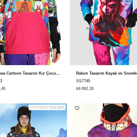
Snowsea Cartoon Tasarım Kız Çocuk Snowboard & Kayak Montu SS7743
3
SS7745
,45
₺9.892,30
3-6 GÜNDE TESLİMAT