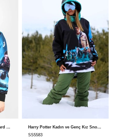
10K Harry Potter Erkek Snowboard ve Kayak Montu / Snowsea SS5582
Harry Potter Kadın ve Genç Kız Snowboard ve Kayak Montu / Snowsea SS5583
SS5583