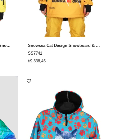
Snowsea Super Girl Kız Çocuk Snowboard & Kayak Montu SS7735
Snowsea Cat Design Snowboard & Kayak Montu SS7741
SS7741
₺9.338,45