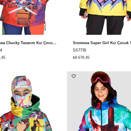
Snowsea Chucky Tasarım Kız Çocuk Snowboard & Kayak Montu SS7734
4
SS7735
,45
₺8.678,45