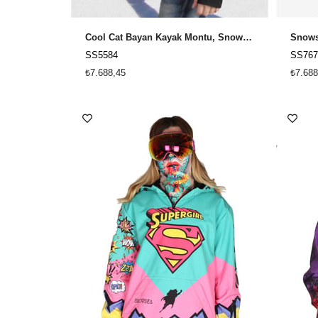
Cool Cat Bayan Kayak Montu, Snowsea Kadın Snowboard Montu / SS5584
SS5584
SS767
₺7.688,45
₺7.688