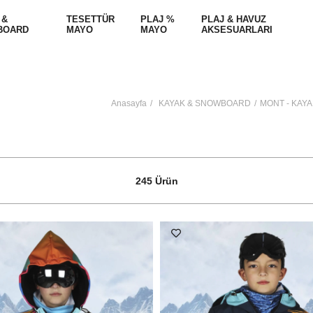
 &
TESETTÜR
PLAJ %
PLAJ & HAVUZ
BOARD
MAYO
MAYO
AKSESUARLARI
Anasayfa
KAYAK & SNOWBOARD
MONT - KAY
245 Ürün