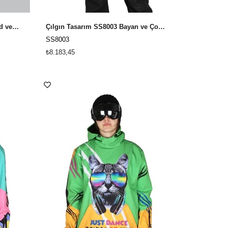
Snowsea Teddy Mavi Snowboard ve Kayak Montu
Çılgın Tasarım SS8003 Bayan ve Çocuk Kayak ve Snowboard Montu
SS8003
₺8.183,45