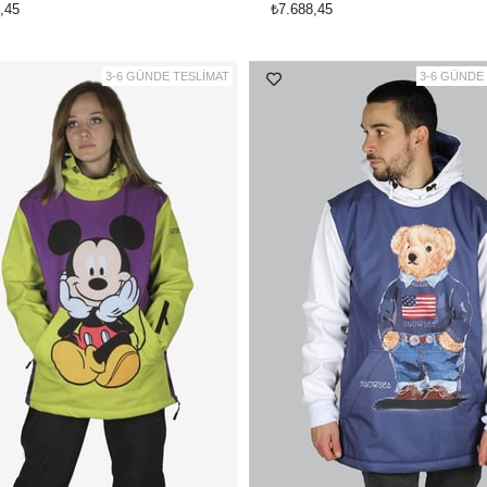
,45
₺7.688,45
3-6 GÜNDE TESLİMAT
3-6 GÜNDE