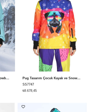
Cool Cat Erkek Çocuk Kayak Snowboard ve Kar Montu / Snowsea SS7751
Pug Tasarım Çocuk Kayak ve Snowboard Montu Snowsea SS7747
SS7747
₺8.678,45