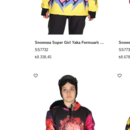
Snowsea Super Girl Yaka Fermuarlı Snowboard & Kayak Montu SS7732
SS7732
SS773
₺9.338,45
₺8.678