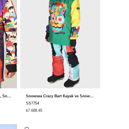
South Park Unisex Kayak Montu, Snowsea Snowboard Montu / SS5585
Snowsea Crazy Bart Kayak ve Snowboard, Kar Montu
SS7754
₺7.688,45