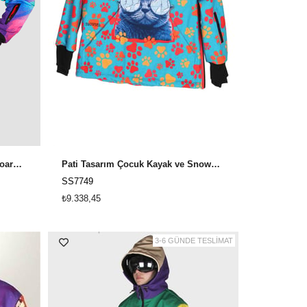
Rakun Tasarım Kayak ve Snowboard Montu Snowsea SS7745
Pati Tasarım Çocuk Kayak ve Snowboard Montu Snowsea SS7749
SS7749
₺9.338,45
3-6 GÜNDE TESLİMAT