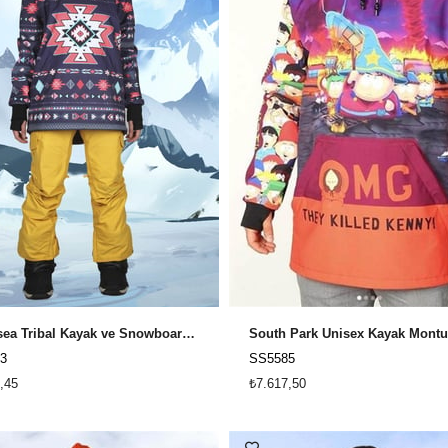
Snowsea Tribal Kayak ve Snowboard Kar Montu
3
SS5585
,45
₺7.617,50