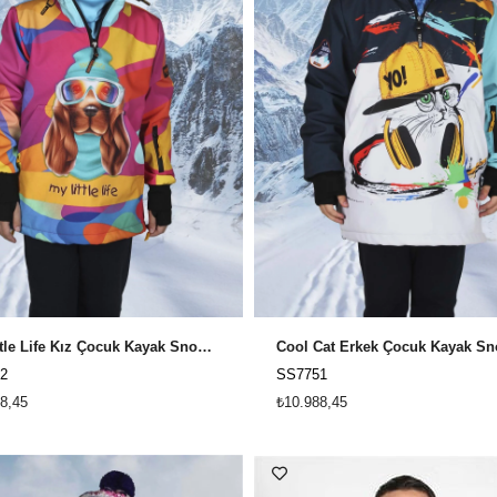
My Little Life Kız Çocuk Kayak Snowboard ve Kar Montu / Snowsea SS7752
2
SS7751
8,45
₺10.988,45