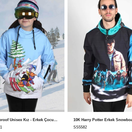
Snowproof Unisex Kız - Erkek Çocuk Snowboard ve Kayak Montu / Snowsea SS5581
1
SS5582