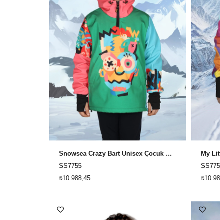
Snowsea Crazy Bart Unisex Çocuk Kayak ve Snowboard, Kar Montu
SS7755
SS775
₺10.988,45
₺10.98