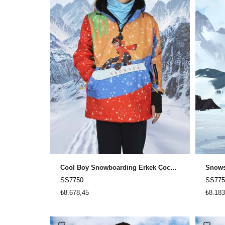
Cool Boy Snowboarding Erkek Çocuk Snowboard Kar Montu Snowsea SS7750
SS7750
SS775
₺8.678,45
₺8.183