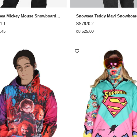
Snowsea Mickey Mouse Snowboard ve Kayak Montu
1-1
SS7670-2
,45
₺8.525,00