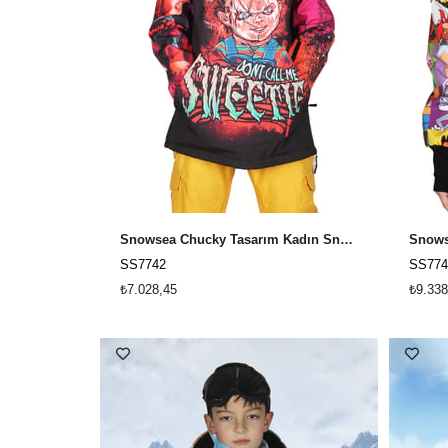
Snowsea Chucky Tasarım Kadın Snowboard & Kayak Montu SS7742
SS7742
SS774
₺7.028,45
₺9.338