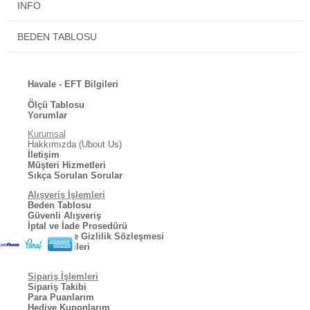
Aynı gün stoktan gönderim yapılmaktadır.
INFO
BEDEN TABLOSU
Havale - EFT Bilgileri
Ölçü Tablosu
Yorumlar
Kurumsal
Hakkımızda (Ubout Us)
İletişim
Müşteri Hizmetleri
Sıkça Sorulan Sorular
Alışveriş İşlemleri
Beden Tablosu
Güvenli Alışveriş
İptal ve İade Prosedürü
Kullanıcı ve Gizlilik Sözleşmesi
Kargo Bilgileri
Sipariş İşlemleri
Sipariş Takibi
Para Puanlarım
Hediye Kuponlarım