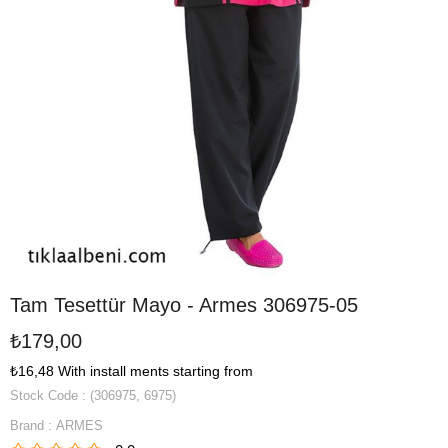
Tam Tesettür Mayo - Armes 306975-05
₺179,00
₺16,48
With install ments starting from
Stock Code
(306975, 6975)
Brand
:
ARMES