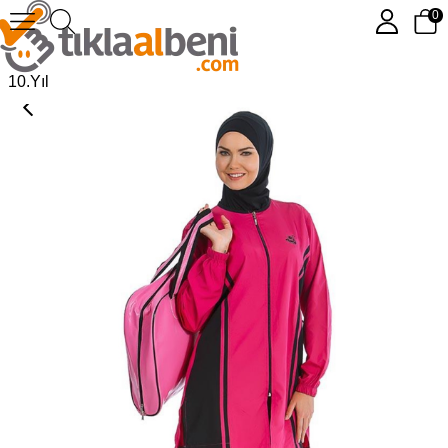
0
Tam Tesettür Mayo - Armes 306975-05
10.Yıl