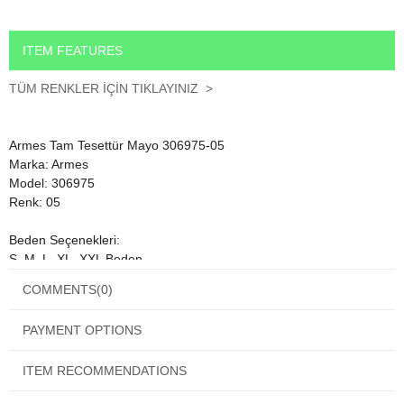
ITEM FEATURES
TÜM RENKLER İÇİN TIKLAYINIZ >
Armes Tam Tesettür Mayo 306975-05
Marka: Armes
Model: 306975
Renk: 05
Beden Seçenekleri:
S, M, L, XL, XXL Beden
COMMENTS
(0)
Satın alacağınız paket, üst uzun kollu mayo, uzun pantolon eşarp
PAYMENT OPTIONS
ve bone olmak üzere 4 parçadan oluşmaktadır.
ITEM RECOMMENDATIONS
Ürünün sütyeni bedene sabittir.