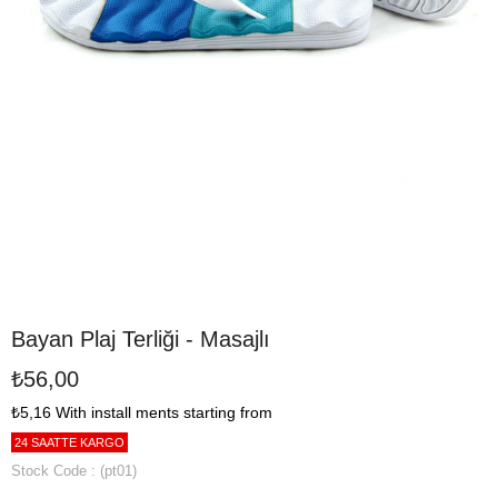
Bayan Plaj Terliği - Masajlı
₺56,00
₺5,16
With install ments starting from
24 SAATTE KARGO
Stock Code
(pt01)