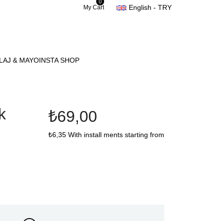
0
English - TRY
My Cart
LAJ & MAYO
INSTA SHOP
k
₺69,00
₺6,35
With install ments starting from