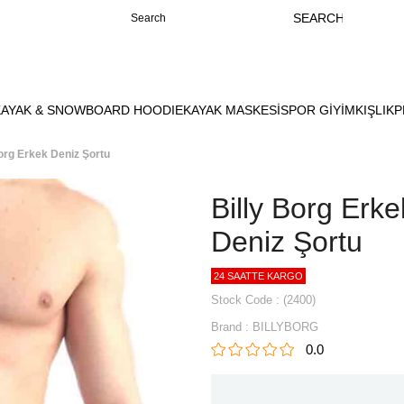
KAYAK & SNOWBOARD HOODIE
KAYAK MASKESİ
SPOR GİYİM
KIŞLIK
P
Borg Erkek Deniz Şortu
Billy Borg Erke
Deniz Şortu
24 SAATTE KARGO
Stock Code
(2400)
Brand
:
BILLYBORG
0.0