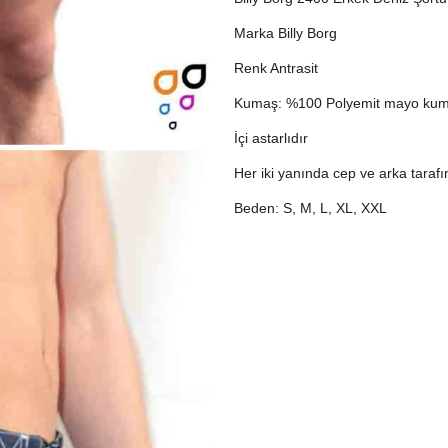
Marka Billy Borg
Renk Antrasit
Kumaş: %100 Polyemit mayo kum
İçi astarlıdır
Her iki yanında cep ve arka tarafı
Beden: S, M, L, XL, XXL
Ürün içinde kendi kumaşına özel ay
Deniz şortunuzun uzun süreli kulla