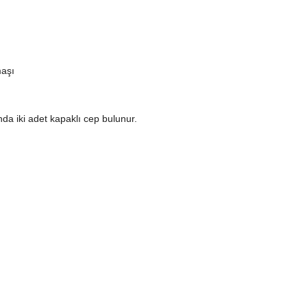
aşı
nda iki adet kapaklı cep bulunur.
rıntılı kullanım ve yıkama talimatı vardır.
nımı için bu talimatlara lütfen uyunuz.