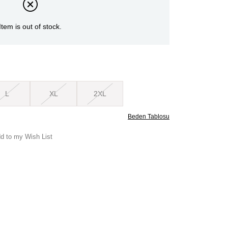
Item is out of stock.
L
XL
2XL
Beden Tablosu
d to my Wish List