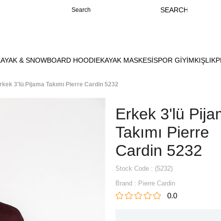
KAYAK & SNOWBOARD HOODIE
KAYAK MASKESİ
SPOR GİYİM
KIŞLIK
P
rkek 3'lü Pijama Takımı Pierre Cardin 5232
Erkek 3'lü Pij
Takımı Pierre
Cardin 5232
Stock Code
(5232)
Brand
:
Pierre Cardin
0.0