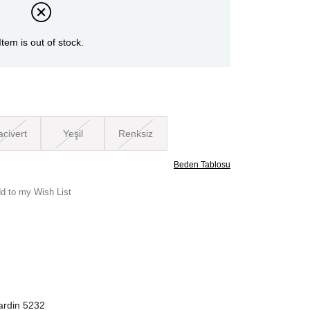
Item is out of stock.
acivert
Yeşil
Renksiz
Beden Tablosu
d to my Wish List
Cardin 5232