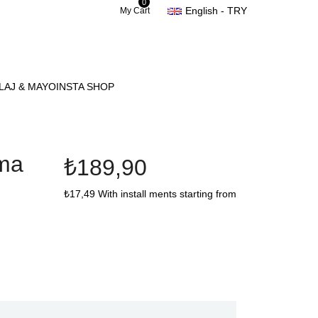
0
English - TRY
My Cart
LAJ & MAYO
INSTA SHOP
ama
₺189,90
₺17,49
With install ments starting from