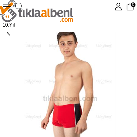
0
Erkek Çocuk ve Yetişkin Mayo Kırmızı
10.Yıl