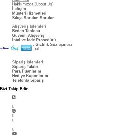
Hakkımızda (Ubout Us)
İletişim
Müşteri Hizmetleri
Sıkça Sorulan Sorular
Siparişiniz anında paketleme işlemine geçer ve 24 saat içinde
kargo şirketi tarafından tiklaalbeni.com deposundan teslim alınır.
Alışveriş İşlemleri
Beden Tablosu
Güvenli Alışveriş
İptal ve İade Prosedürü
Kullanıcı ve Gizlilik Sözleşmesi
Siparişim kaç günde ulaşır:
Kargo Bilgileri
İstanbul'a 600 km. dahilindeki yerlere 2-3 günde, 600 km. dışındaki
Sipariş İşlemleri
yerlere 2-4 iş gününde teslim edilir
Sipariş Takibi
Para Puanlarım
Hediye Kuponlarım
Telefonla Sipariş
Bizi Takip Edin