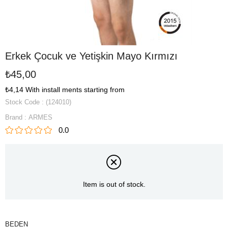
Erkek Çocuk ve Yetişkin Mayo Kırmızı
₺45,00
₺4,14
With install ments starting from
Stock Code
(124010)
Brand
:
ARMES
0.0
Item is out of stock.
BEDEN