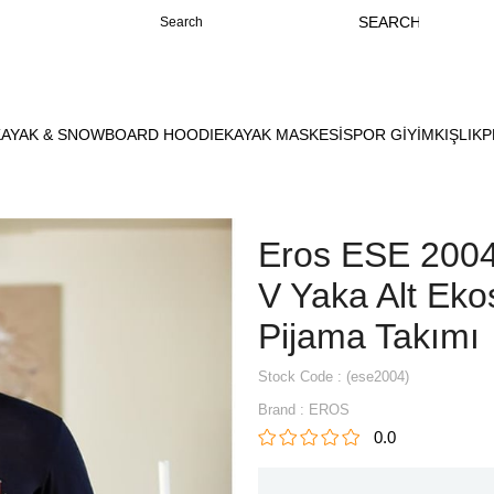
KAYAK & SNOWBOARD HOODIE
KAYAK MASKESİ
SPOR GİYİM
KIŞLIK
P
Eros ESE 200
V Yaka Alt Eko
Pijama Takımı
Stock Code
(ese2004)
Brand
:
EROS
0.0