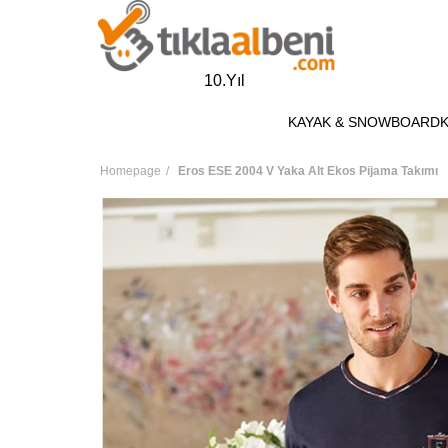
10.Yıl
KAYAK & SNOWBOARD
Homepage
Eros ESE 2004 V Yaka Alt Ekos Pijama Takımı