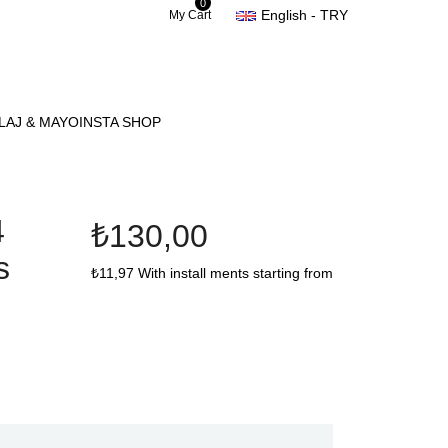
0
English - TRY
My Cart
LAJ & MAYO
INSTA SHOP
4
₺130,00
s
₺11,97
With install ments starting from