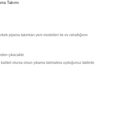
ama Takımı
kek pijama takımları yeni modelleri ile ev rahatlığının
nden çıkacaktır.
 kaliteli olursa olsun yıkama talimatına uyduğunuz taktirde