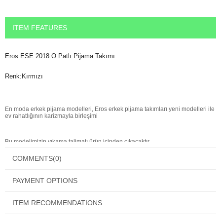
ITEM FEATURES
Eros ESE 2018 O Patlı Pijama Takımı
Renk:Kırmızı
En moda erkek pijama modelleri, Eros erkek pijama takımları yeni modelleri ile
ev rahatlığının karizmayla birleşimi
Bu modelimizin yıkama talimatı ürün içinden çıkacaktır.
Ürününüz kalitelidir ancak her ne kadar kaliteli olursa olsun yıkama talimatına
COMMENTS
(0)
uyduğunuz taktirde daha uzun süre kullanabileceksiniz.
PAYMENT OPTIONS
ITEM RECOMMENDATIONS