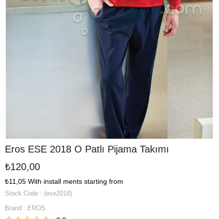
Eros ESE 2018 O Patlı Pijama Takımı
₺120,00
₺11,05
With install ments starting from
Stock Code
(ese2018)
Brand
:
EROS