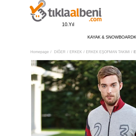
10.Yıl
KAYAK & SNOWBOARD
Homepage
DİĞER
ERKEK
ERKEK EŞOFMAN TAKIMI
E