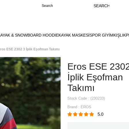
KAYAK & SNOWBOARD HOODIE
KAYAK MASKESİ
SPOR GİYİM
KIŞLIK
P
ros ESE 2302 3 İplik Eşofman Takımı
Eros ESE 2302
İplik Eşofman
Takımı
Stock Code
(230233)
Brand
:
EROS
5.0