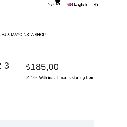
0
English - TRY
My Cart
LAJ & MAYO
INSTA SHOP
 3
₺185,00
₺17,04
With install ments starting from