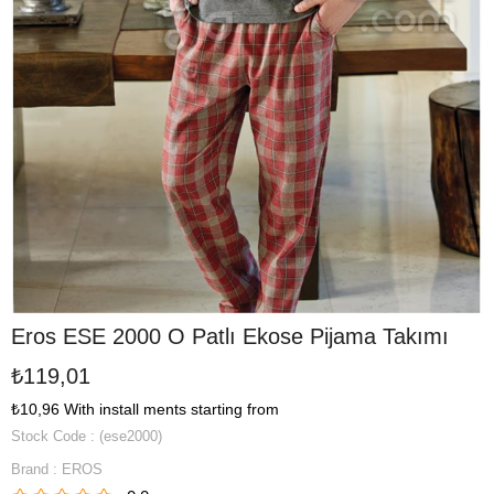
Eros ESE 2000 O Patlı Ekose Pijama Takımı
₺119,01
₺10,96
With install ments starting from
Stock Code
(ese2000)
Brand
:
EROS