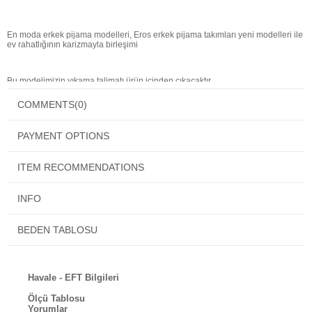
En moda erkek pijama modelleri, Eros erkek pijama takımları yeni modelleri ile
ev rahatlığının karizmayla birleşimi
Bu modelimizin yıkama talimatı ürün içinden çıkacaktır.
Ürününüz kalitelidir ancak her ne kadar kaliteli olursa olsun yıkama talimatına
COMMENTS
(0)
uyduğunuz taktirde daha uzun süre kullanabileceksiniz.
PAYMENT OPTIONS
ITEM RECOMMENDATIONS
INFO
BEDEN TABLOSU
Havale - EFT Bilgileri
Ölçü Tablosu
Yorumlar