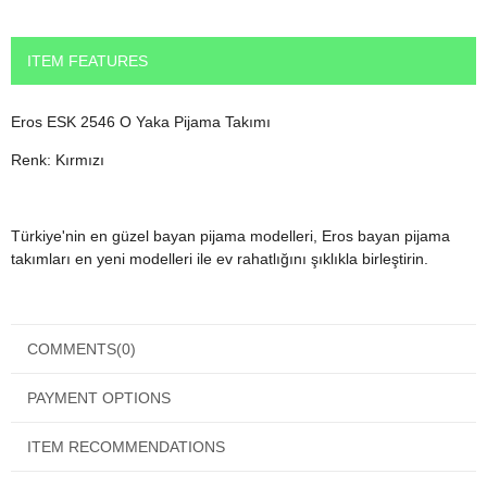
ITEM FEATURES
Eros ESK 2546 O Yaka Pijama Takımı
Renk: Kırmızı
Türkiye'nin en güzel bayan pijama modelleri, Eros bayan pijama
takımları en yeni modelleri ile ev rahatlığını şıklıkla birleştirin.
Bu modelimizin yıkama talimatı ürün içinden çıkacaktır.
COMMENTS
(0)
Ürününüz kalitelidir ancak her ne kadar kaliteli olursa olsun yıkama
talimatına uyduğunuz taktirde daha uzun süre kullanabileceksiniz.
PAYMENT OPTIONS
ITEM RECOMMENDATIONS