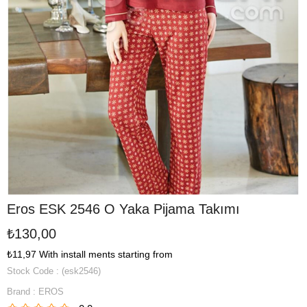
Eros ESK 2546 O Yaka Pijama Takımı
₺130,00
₺11,97
With install ments starting from
Stock Code
(esk2546)
Brand
:
EROS