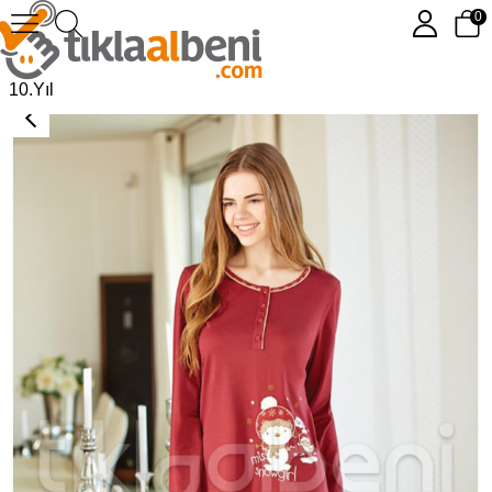
0
Eros ESK 2546 O Yaka Pijama Takımı
10.Yıl