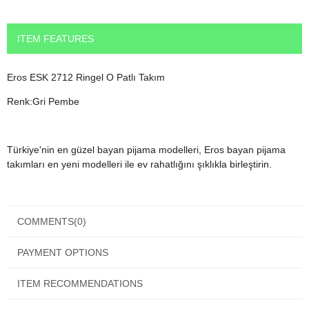
ITEM FEATURES
Eros ESK 2712 Ringel O Patlı Takım
Renk:Gri Pembe
Türkiye'nin en güzel bayan pijama modelleri, Eros bayan pijama
takımları en yeni modelleri ile ev rahatlığını şıklıkla birleştirin.
Bu modelimizin yıkama talimatı ürün içinden çıkacaktır.
COMMENTS
(0)
Ürününüz kalitelidir ancak her ne kadar kaliteli olursa olsun yıkama
talimatına uyduğunuz taktirde daha uzun süre kullanabileceksiniz.
PAYMENT OPTIONS
ITEM RECOMMENDATIONS