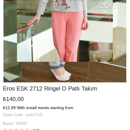
Eros ESK 2712 Ringel O Patlı Takım
₺140,00
₺12,89
With install ments starting from
Stock Code
(esk2712)
Brand
:
EROS