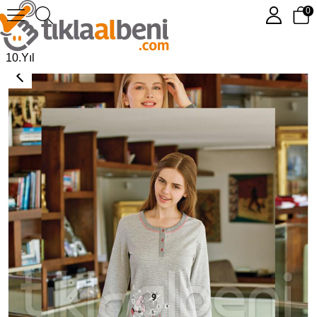
0
Eros ESK 2712 Ringel O Patlı Takım
10.Yıl