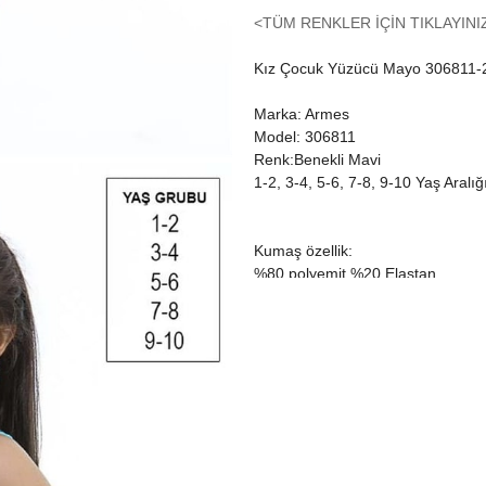
<TÜM RENKLER İÇİN TIKLAYINI
Kız Çocuk Yüzücü Mayo 306811-
Marka: Armes
Model: 306811
Renk:Benekli Mavi
1-2, 3-4, 5-6, 7-8, 9-10 Yaş Aralığ
Kumaş özellik:
%80 polyemit %20 Elastan
Bu oranlar çocuk mayo modelleri 
oranlarıdır.
1. sınıf mayo kumaşıdır ve su tut
Ürün içinde kendi kumaşına özel ay
Ürününüzün uzun süreli kullanımı i