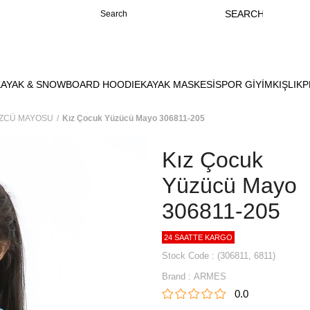
KAYAK & SNOWBOARD HOODIE
KAYAK MASKESİ
SPOR GİYİM
KIŞLIK
P
ZCÜ MAYOSU
Kız Çocuk Yüzücü Mayo 306811-205
Kız Çocuk
Yüzücü Mayo
306811-205
24 SAATTE KARGO
Stock Code
(306811, 6811)
Brand
:
ARMES
0.0