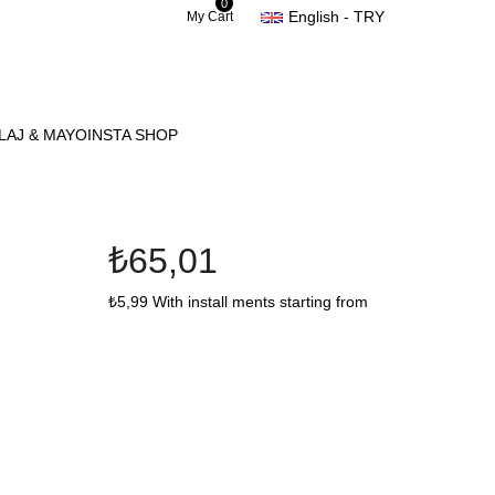
0
English - TRY
My Cart
LAJ & MAYO
INSTA SHOP
₺65,01
₺5,99
With install ments starting from