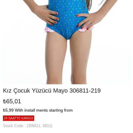
Kız Çocuk Yüzücü Mayo 306811-219
₺65,01
₺5,99
With install ments starting from
24 SAATTE KARGO
Stock Code
(306811, 6811)