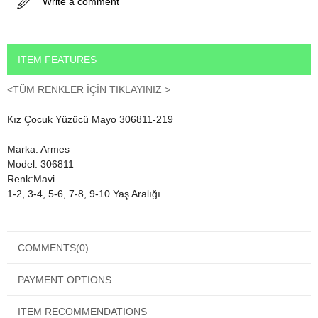
Write a comment
ITEM FEATURES
<TÜM RENKLER İÇİN TIKLAYINIZ >
Kız Çocuk Yüzücü Mayo 306811-219
Marka: Armes
Model: 306811
Renk:Mavi
1-2, 3-4, 5-6, 7-8, 9-10 Yaş Aralığı
Kumaş özellik:
COMMENTS
(0)
%80 polyemit %20 Elastan
Bu oranlar çocuk mayo modelleri içinde dünya genelinde en iyi
PAYMENT OPTIONS
mayo kumaşı oranlarıdır.
1. sınıf mayo kumaşıdır ve su tutmaz. Çabuk kurur.
ITEM RECOMMENDATIONS