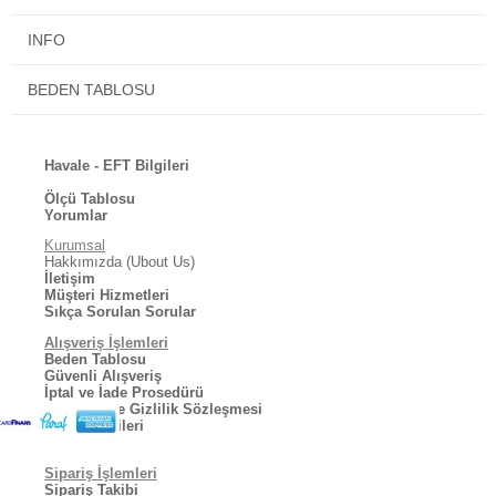
Ürün içinde kendi kumaşına özel ayrıntılı kullanım ve yıkama
talimatı vardır. Ürününüzün uzun süreli kullanımı için bu talimatlara
INFO
lütfen uyunuz!
BEDEN TABLOSU
Havale - EFT Bilgileri
Ölçü Tablosu
Yorumlar
Kurumsal
Hakkımızda (Ubout Us)
İletişim
Müşteri Hizmetleri
Sıkça Sorulan Sorular
Alışveriş İşlemleri
Beden Tablosu
Güvenli Alışveriş
İptal ve İade Prosedürü
Kullanıcı ve Gizlilik Sözleşmesi
Kargo Bilgileri
Sipariş İşlemleri
Sipariş Takibi