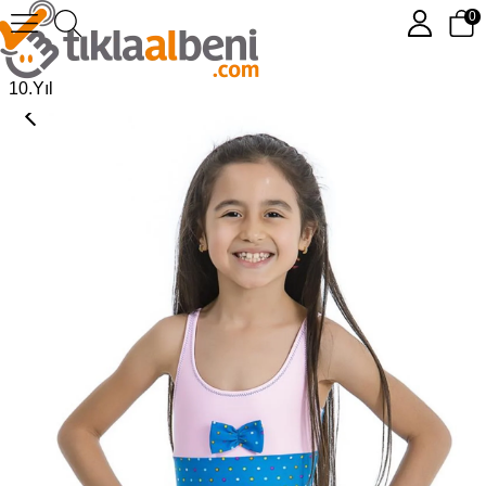
0
Kız Çocuk Yüzücü Mayo 306811-219
10.Yıl