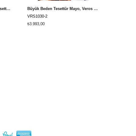
Veros VRS1036 Büyük Beden Tesettür Mayo, 3XL, 4XL, 5XL, 6XL, 7XL, 8XL
Büyük Beden Tesettür Mayo, Veros VRS1030-2 First Class Serisi
VRS1030-2
VRS1070-1
₺3.993,00
₺4.193,00