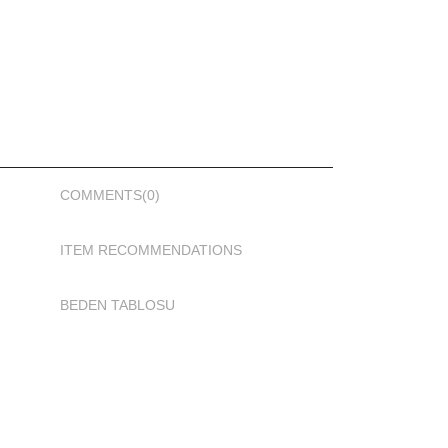
en seçeneği mevcuttur.
yan taraftadır.
ester dokuma mayo kumaşı
COMMENTS
(0)
ITEM RECOMMENDATIONS
hareket etmenizi sağlaması için Adasea 1032 tam
BEDEN TABLOSU
lı üretilmiştir.
esen baskılıdır.
açık otel havuzlarında da kullanabileceğiniz bir