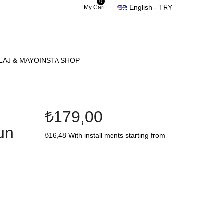
0
English - TRY
My Cart
LAJ & MAYO
INSTA SHOP
₺179,00
un
₺16,48
With install ments starting from