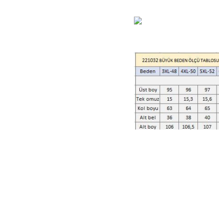
Adasea uzun kol tam teset
Renk: Antrasit
Kodu:1032