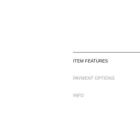
Bedne seçenekleri: S - 6XL
56 bedene kadar geniş bed
Geniş beden ölçü tablomuz 
Kumaş Özellik: %100 Poly
Kaygan dokuma kumaşıdır.
ITEM FEATURES
Kolu likralı üretilmiştir.
PAYMENT OPTIONS
Denizde ve havuzda rahat 
INFO
tesettür mayonun kolları likra
Kumaşın üzeri hafif parlak d
Tesettür mayonuz kapalı ve 
tasarıma sahiptir.