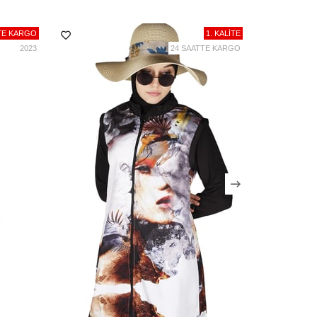
TE KARGO
1. KALİTE
zel ayrıntılı kullanım ve yıkama talimatı vardır.
2023
24 SAATTE KARGO
anımı için bu talimatlara lütfen uyunuz!
e işlemine geçer ve aynı gün kargo şirketi tarafından
teslim alınır.