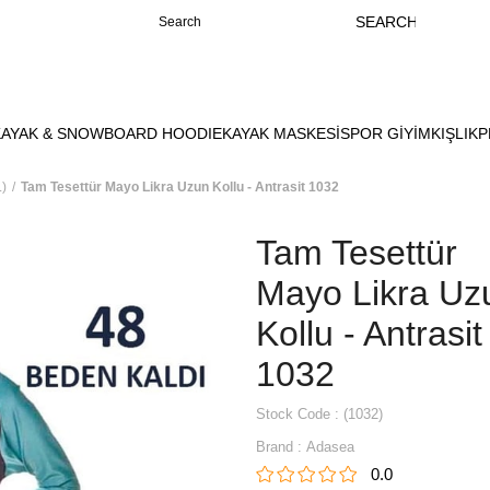
KAYAK & SNOWBOARD HOODIE
KAYAK MASKESİ
SPOR GİYİM
KIŞLIK
P
)
Tam Tesettür Mayo Likra Uzun Kollu - Antrasit 1032
Tam Tesettür
Mayo Likra Uz
Kollu - Antrasit
1032
Stock Code
(1032)
Brand
:
Adasea
0.0