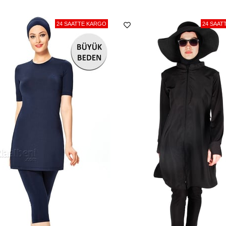
24 SAATTE KARGO
24 SAAT
Ürün içinde kendi kumaşına ö
Ürününüzün uzun süreli kull
Siparişiniz anında paketlem
tıklaalbeni.com deposundan 