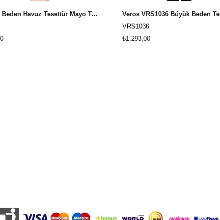
Büyük Beden Havuz Tesettür Mayo Tesmay 22098 - Açık Lacivert
VRS1036
0
₺1.293,00