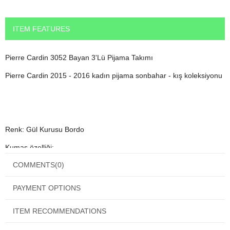
ITEM FEATURES
Pierre Cardin 3052 Bayan 3'Lü Pijama Takımı
Pierre Cardin 2015 - 2016 kadın pijama sonbahar - kış koleksiyonu
Renk: Gül Kurusu Bordo
Kumaş özelliği:
COMMENTS
(0)
Üst: %100 Pamuk
Alt kumaş özellik:%60 Pamuk %35 Polyester
PAYMENT OPTIONS
Hırka %100 Polyester
ITEM RECOMMENDATIONS