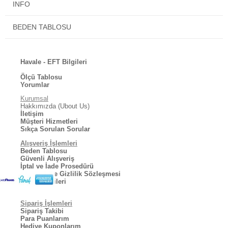
INFO
Orjinal Pierre Cardin paketinde ve etiketi üzerinde gönderilmektedir.
Standart beden ölçüsü yan taraftadır.
BEDEN TABLOSU
Mutlu günlerde kullanmanız dileğiyle.
Havale - EFT Bilgileri
Ölçü Tablosu
Yorumlar
Kurumsal
Hakkımızda (Ubout Us)
İletişim
Müşteri Hizmetleri
Sıkça Sorulan Sorular
Alışveriş İşlemleri
Beden Tablosu
Güvenli Alışveriş
İptal ve İade Prosedürü
Kullanıcı ve Gizlilik Sözleşmesi
Kargo Bilgileri
Sipariş İşlemleri
Sipariş Takibi
Para Puanlarım
Hediye Kuponlarım