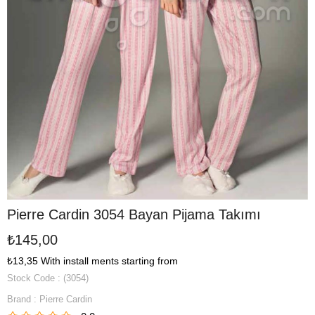
Pierre Cardin 3054 Bayan Pijama Takımı
₺145,00
₺13,35
With install ments starting from
Stock Code
(3054)
Brand
:
Pierre Cardin