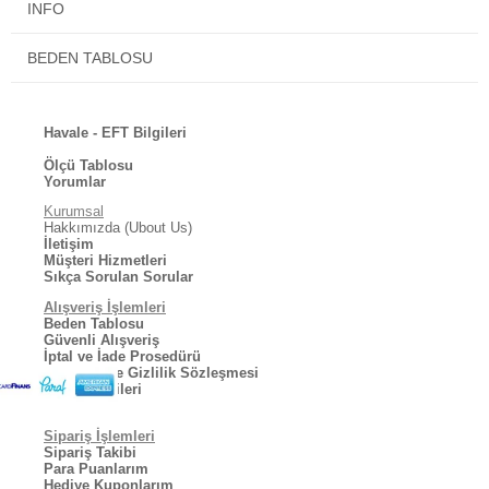
INFO
Orjinal Pierre Cardin paketinde ve etiketi üzerinde gönderilmektedir.
Standart beden ölçüsü yan taraftadır.
BEDEN TABLOSU
Mutlu günlerde kullanmanız dileğiyle.
Havale - EFT Bilgileri
Ölçü Tablosu
Yorumlar
Kurumsal
Hakkımızda (Ubout Us)
İletişim
Müşteri Hizmetleri
Sıkça Sorulan Sorular
Alışveriş İşlemleri
Beden Tablosu
Güvenli Alışveriş
İptal ve İade Prosedürü
Kullanıcı ve Gizlilik Sözleşmesi
Kargo Bilgileri
Sipariş İşlemleri
Sipariş Takibi
Para Puanlarım
Hediye Kuponlarım