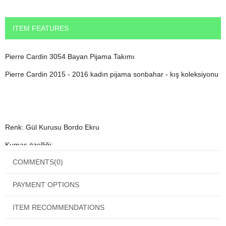
ITEM FEATURES
Pierre Cardin 3054 Bayan Pijama Takımı
Pierre Cardin 2015 - 2016 kadın pijama sonbahar - kış koleksiyonu
Renk: Gül Kurusu Bordo Ekru
Kumaş özelliği:
COMMENTS
(0)
Üst: %100 Pamuk
Alt kumaş özellik:%60 Pamuk %35 Polyester
PAYMENT OPTIONS
ITEM RECOMMENDATIONS