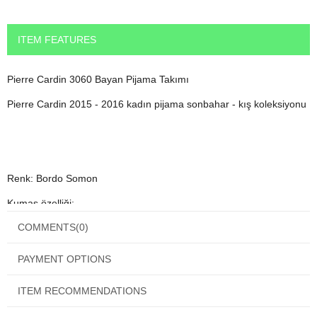
ITEM FEATURES
Pierre Cardin 3060 Bayan Pijama Takımı
Pierre Cardin 2015 - 2016 kadın pijama sonbahar - kış koleksiyonu
Renk: Bordo Somon
Kumaş özelliği:
COMMENTS
(0)
Üst: %100 Pamuk
Alt kumaş özellik:%60 Pamuk %35 Polyester
PAYMENT OPTIONS
ITEM RECOMMENDATIONS