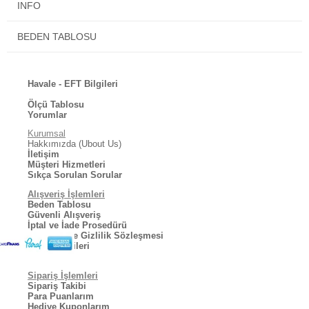
INFO
Orjinal Pierre Cardin paketinde ve etiketi üzerinde gönderilmektedir.
Standart beden ölçüsü yan taraftadır.
BEDEN TABLOSU
Mutlu günlerde kullanmanız dileğiyle.
Havale - EFT Bilgileri
Ölçü Tablosu
Yorumlar
Kurumsal
Hakkımızda (Ubout Us)
İletişim
Müşteri Hizmetleri
Sıkça Sorulan Sorular
Alışveriş İşlemleri
Beden Tablosu
Güvenli Alışveriş
İptal ve İade Prosedürü
Kullanıcı ve Gizlilik Sözleşmesi
Kargo Bilgileri
Sipariş İşlemleri
Sipariş Takibi
Para Puanlarım
Hediye Kuponlarım