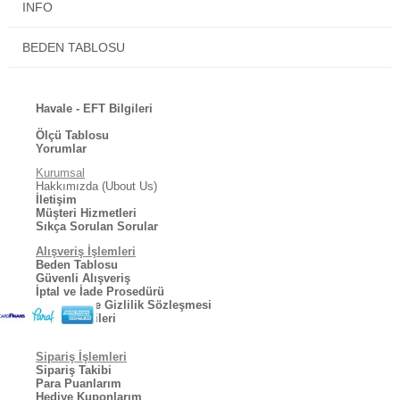
INFO
Standart beden ölçüsü yan taraftadır.
BEDEN TABLOSU
Mutlu günlerde kullanmanız dileğiyle.
Havale - EFT Bilgileri
Ölçü Tablosu
Yorumlar
Kurumsal
Hakkımızda (Ubout Us)
İletişim
Müşteri Hizmetleri
Sıkça Sorulan Sorular
Alışveriş İşlemleri
Beden Tablosu
Güvenli Alışveriş
İptal ve İade Prosedürü
Kullanıcı ve Gizlilik Sözleşmesi
Kargo Bilgileri
Sipariş İşlemleri
Sipariş Takibi
Para Puanlarım
Hediye Kuponlarım