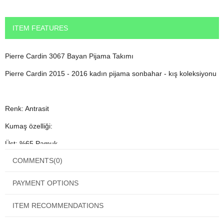
ITEM FEATURES
Pierre Cardin 3067 Bayan Pijama Takımı
Pierre Cardin 2015 - 2016 kadın pijama sonbahar - kış koleksiyonu
Renk: Antrasit
Kumaş özelliği:
Üst: %65 Pamuk
COMMENTS
(0)
Alt kumaş özellik:%60 Pamuk %35 Polyester
PAYMENT OPTIONS
ITEM RECOMMENDATIONS
Orjinal Pierre Cardin paketinde ve etiketi üzerinde gönderilmektedir.