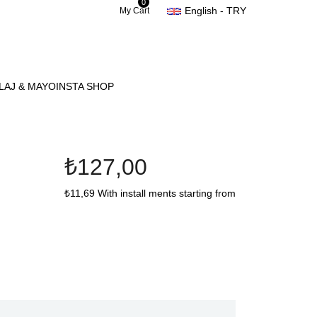
0
English - TRY
My Cart
LAJ & MAYO
INSTA SHOP
₺127,00
₺11,69
With install ments starting from