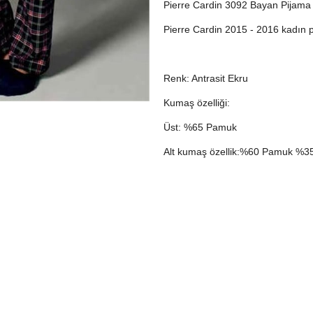
Pierre Cardin 3092 Bayan Pijama
Pierre Cardin 2015 - 2016 kadın 
Renk: Antrasit Ekru
Kumaş özelliği:
Üst: %65 Pamuk
Alt kumaş özellik:%60 Pamuk %35
Orjinal Pierre Cardin paketinde ve
Standart beden ölçüsü yan tarafta
Mutlu günlerde kullanmanız dileği