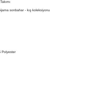
 Takımı
pijama sonbahar - kış koleksiyonu
 Polyester
 etiketi üzerinde gönderilmektedir.
dır.
yle.