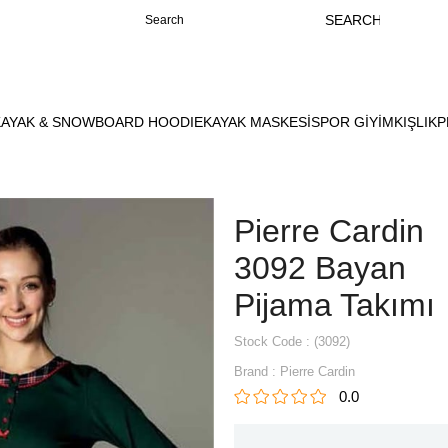
KAYAK & SNOWBOARD HOODIE
KAYAK MASKESİ
SPOR GİYİM
KIŞLIK
P
Pierre Cardin
3092 Bayan
Pijama Takımı
Stock Code
(3092)
Brand
:
Pierre Cardin
0.0