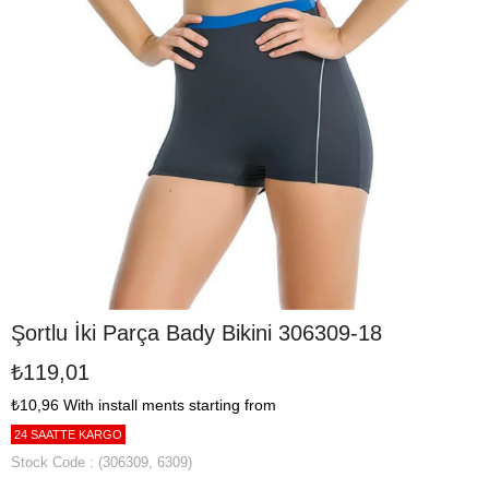
Şortlu İki Parça Bady Bikini 306309-18
₺119,01
₺10,96
With install ments starting from
24 SAATTE KARGO
Stock Code
(306309, 6309)