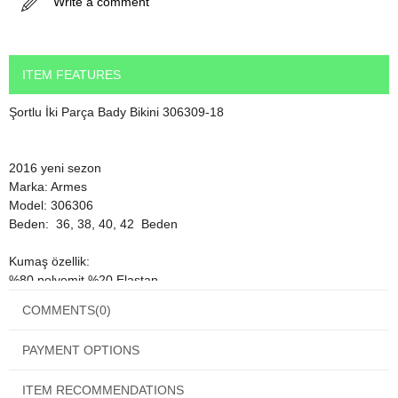
Write a comment
ITEM FEATURES
Şortlu İki Parça Bady Bikini 306309-18
2016 yeni sezon
Marka: Armes
Model: 306306
Beden: 36, 38, 40, 42 Beden
Kumaş özellik:
%80 polyemit %20 Elastan
Bu oranlar mayo modelleri içinde dünya genelinde en iyi mayo
COMMENTS
(0)
kumaşı oranlarıdır.
1. sınıf mayo kumaşıdır ve su tutmaz. Çabuk kurur.
PAYMENT OPTIONS
Ürün içinde kendi kumaşına özel ayrıntılı kullanım ve yıkama
ITEM RECOMMENDATIONS
talimatı vardır. Ürününüzün uzun süreli kullanımı için bu talimatlara