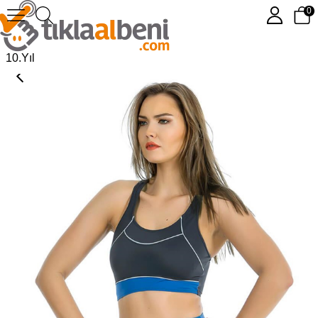
0
Şortlu İki Parça Bady Bikini 306309-18
10.Yıl