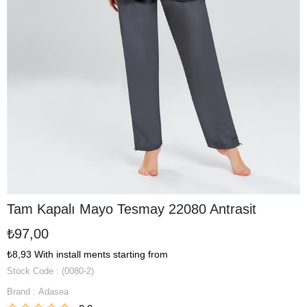
Tam Kapalı Mayo Tesmay 22080 Antrasit
₺97,00
₺8,93
With install ments starting from
Stock Code
(0080-2)
Brand
:
Adasea