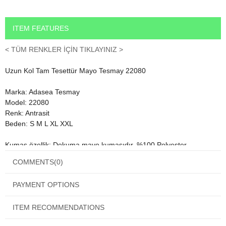
ITEM FEATURES
< TÜM RENKLER İÇİN TIKLAYINIZ >
Uzun Kol Tam Tesettür Mayo Tesmay 22080
Marka: Adasea Tesmay
Model: 22080
Renk: Antrasit
Beden: S M L XL XXL
Kumaş özellik: Dokuma mayo kumaşıdır. %100 Polyester
COMMENTS
(0)
Yüksek oranda çabuk kuruma özelliğine sahip tam tesettür mayo
kumaşı.
PAYMENT OPTIONS
Alacağınız ürün Uzun kol tesettür mayo, pantolon, büyük likralı
eşarp ve küçük likra boneden olmak üzre 4 Parçadan oluşmaktadır.
ITEM RECOMMENDATIONS