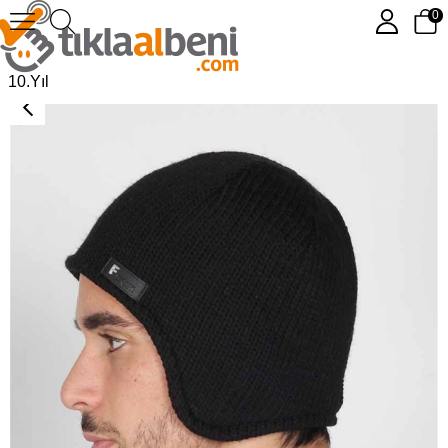
0
İçi Polarlı Erkek Kulaklı Bere FEB12107
10.Yıl