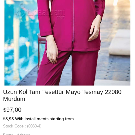
Uzun Kol Tam Tesettür Mayo Tesmay 22080
Mürdüm
₺97,00
₺8,93
With install ments starting from
Stock Code
(0080-4)