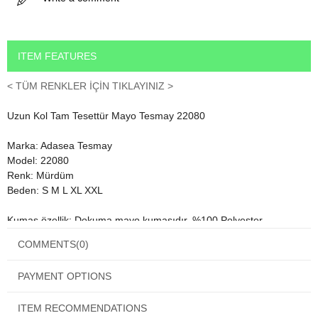
ITEM FEATURES
< TÜM RENKLER İÇİN TIKLAYINIZ >
Uzun Kol Tam Tesettür Mayo Tesmay 22080
Marka: Adasea Tesmay
Model: 22080
Renk: Mürdüm
Beden: S M L XL XXL
Kumaş özellik: Dokuma mayo kumaşıdır. %100 Polyester
COMMENTS
(0)
Yüksek oranda çabuk kuruma özelliğine sahip tam tesettür mayo
kumaşı.
PAYMENT OPTIONS
Alacağınız ürün Uzun kol tesettür mayo, pantolon, büyük likralı
eşarp ve küçük likra boneden olmak üzre 4 Parçadan oluşmaktadır.
ITEM RECOMMENDATIONS