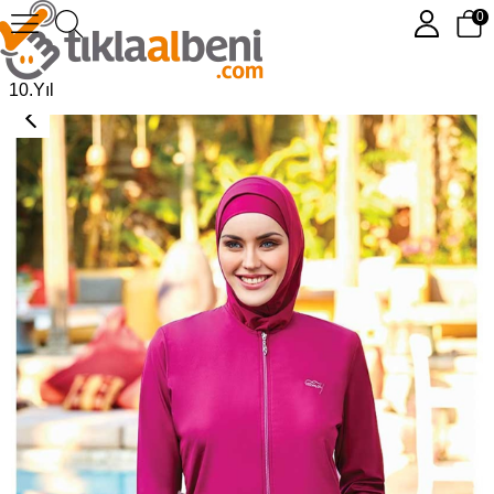
0
Uzun Kol Tam Tesettür Mayo Tesmay 22080 Mürdüm
10.Yıl