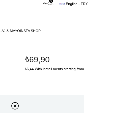
0
English - TRY
My Cart
LAJ & MAYO
INSTA SHOP
₺69,90
₺6,44
With install ments starting from