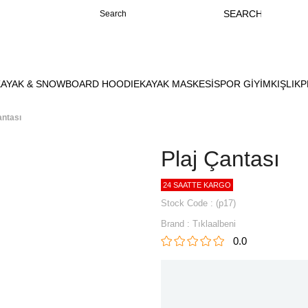
KAYAK & SNOWBOARD HOODIE
KAYAK MASKESİ
SPOR GİYİM
KIŞLIK
P
antası
Plaj Çantası
24 SAATTE KARGO
Stock Code
(p17)
Brand
:
Tıklaalbeni
0.0