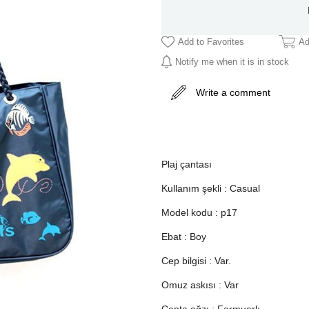
Add to Favorites
Ad
Notify me when it is in stock
Write a comment
Plaj çantası
Kullanım şekli : Casual
Model kodu : p17
Ebat : Boy
Cep bilgisi : Var.
Omuz askısı : Var
Çanta ağzı : Fermuarlı