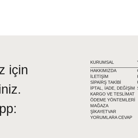
KURUMSAL
z için
HAKKIMIZDA
İLETİŞİM
SİPAİRŞ TAKİBİ
iniz.
İPTAL, İADE, DEĞİŞİM
KARGO VE TESLİMAT
ÖDEME YÖNTEMLERİ
pp:
MAĞAZA
ŞİKAYETVAR
YORUMLARA CEVAP