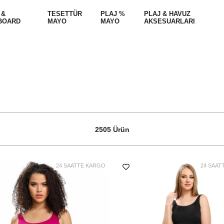
 &
TESETTÜR
PLAJ %
PLAJ & HAVUZ
BOARD
MAYO
MAYO
AKSESUARLARI
2505 Ürün
24 SAATTE KARGO
24 SAAT