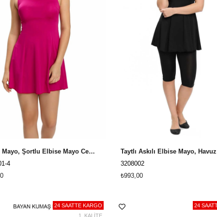
Elbise Mayo, Şortlu Elbise Mayo Cesa 3208001 Fuşya
01-4
3208002
0
₺993,00
24 SAATTE KARGO
24 SAAT
1. KALİTE