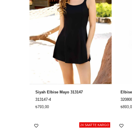
Siyah Elbise Mayo 313147
313147-4
32080
₺793,00
₺893,0
24 SAATTE KARGO