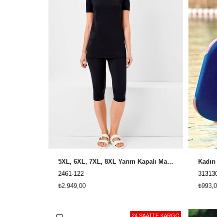
5XL, 6XL, 7XL, 8XL Yarım Kapalı Mayo Veros Yarım Tesettür Mayo VRS601
Kadın
2461-122
31313
₺2.949,00
₺993,0
24 SAATTE KARGO