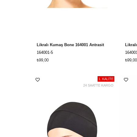
Likralı Kumaş Bone 164001 Antrasit
164001-5
16400
₺99,00
₺99,00
1. KALİTE
24 SAATTE KARGO