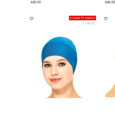
₺99,00
₺99,00
24 SAATTE KARGO
1. KALİTE