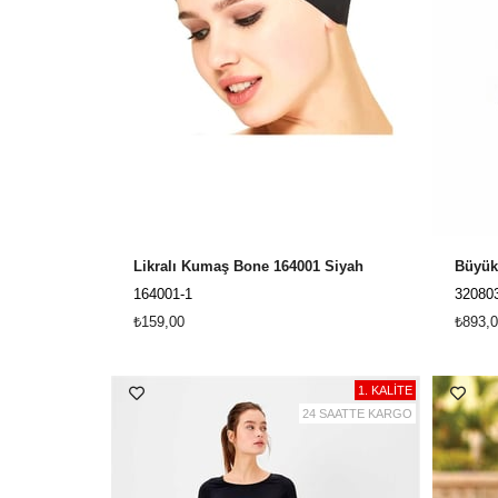
Likralı Kumaş Bone 164001 Siyah
164001-1
32080
₺159,00
₺893,0
1. KALİTE
24 SAATTE KARGO