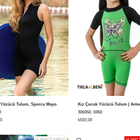
 Yüzücü Tulum, Sporcu Mayo
0
306950, 6950
0
₺593,00
24 SAATTE KARGO
24 SAAT