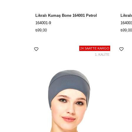
Likralı Kumaş Bone 164001 Petrol
Likra
164001-9
16400
₺99,00
₺99,00
24 SAATTE KARGO
1. KALİTE