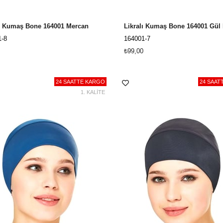
lı Kumaş Bone 164001 Mercan
1-8
164001-7
₺99,00
24 SAATTE KARGO
24 SAAT
1. KALİTE