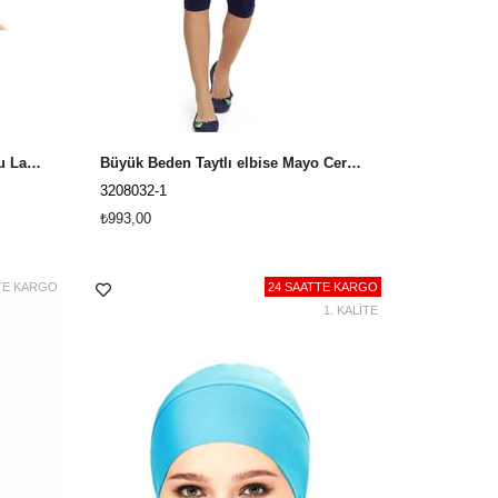
Likralı Kumaş Bone 164001 Koyu Lacivert
Büyük Beden Taytlı elbise Mayo Cersy 3208032 Lacivert
3208032-1
₺993,00
TE KARGO
24 SAATTE KARGO
1. KALİTE