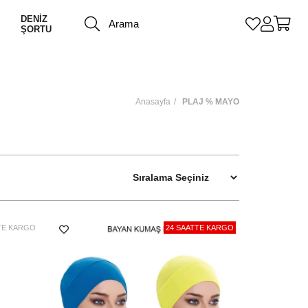
DENİZ
ŞORTU
Anasayfa
PLAJ % MAYO
TE KARGO
24 SAATTE KARGO