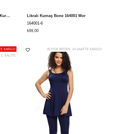
Likralı Kumaş Bone 164001 Gül Kurusu
Likralı Kumaş Bone 164001 Mor
164001-6
₺99,00
TE KARGO
BÜYÜK BEDEN
24 SAATTE KARGO
1. KALİTE