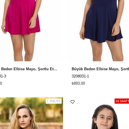
Büyük Beden Elbise Mayo, Şortlu Etekli Mayo Cesa 3208031 Fuşya
31-3
3208031-1
0
₺893,00
1. KALİTE
24 SAAT