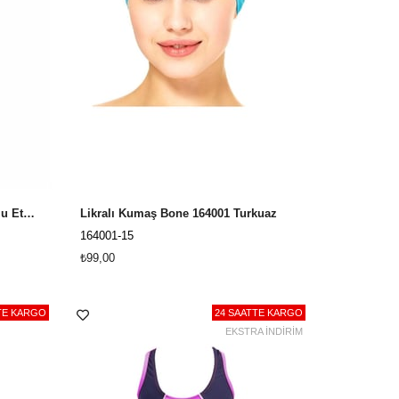
Büyük Beden Elbise Mayo, Şortlu Etekli Mayo Cesa 3208031 Lacivert
Likralı Kumaş Bone 164001 Turkuaz
164001-15
₺99,00
TE KARGO
24 SAATTE KARGO
EKSTRA İNDİRİM