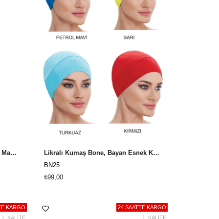
Taytlı Askılı Elbise Mayo, Havuz Mayo Cersy 3208002 Siyah
Likralı Kumaş Bone, Bayan Esnek Kumaş Bone
BN25
₺99,00
TE KARGO
24 SAATTE KARGO
1. KALİTE
1. KALİTE