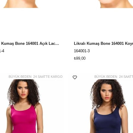
Likralı Kumaş Bone 164001 Açık Lacivert
1-4
164001-3
₺99,00
BÜYÜK BEDEN
24 SAATTE KARGO
BÜYÜK BEDEN
24 SAAT