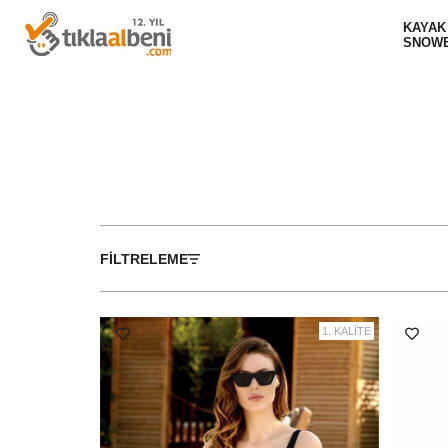
KAYAK
SNOW
FILTRELEME
1. KALİTE