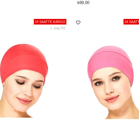
₺99,00
24 SAATTE KARGO
24 SAAT
1. KALİTE