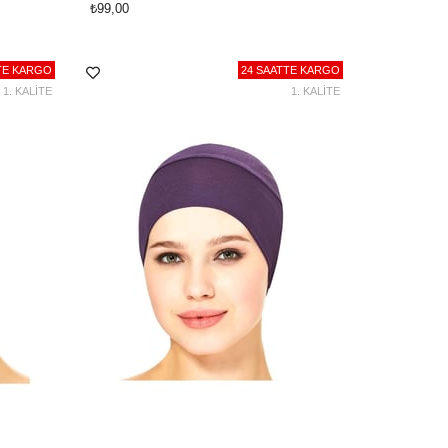
₺99,00
TE KARGO
24 SAATTE KARGO
1. KALİTE
1. KALİTE