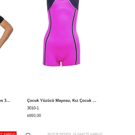
Kız Çocuk Yüzücü Tulum | Armes 306850-04
Çocuk Yüzücü Mayosu, Kız Çocuk Şortlu Mayo 3010-1 Fuşya
3010-1
₺893,00
TE KARGO
BÜYÜK BEDEN
24 SAATTE KARGO