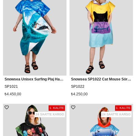
Snowsea Unisex Surfing Plaj Havlu Panço, Sörf Pançosu / SP1021
Snowsea SP1022 Cat Mouse Sörf Pançosu
SP1021
SP1022
₺4.450,00
₺4.250,00
1. KALİTE
1. KALİTE
24 SAATTE KARGO
24 SAATTE KARGO