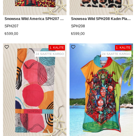
Snowsea Wild America SPH207 Kadın Plaj Havlusu
Snowsea Wild SPH208 Kadın Plaj Havlusu
SPH207
SPH208
₺599,00
₺599,00
1. KALİTE
1. KALİTE
24 SAATTE KARGO
24 SAATTE KARGO