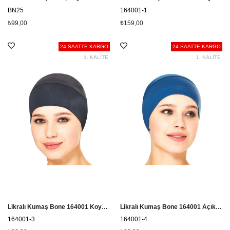
BN25
164001-1
₺99,00
₺159,00
24 SAATTE KARGO
24 SAATTE KARGO
1. KALİTE
1. KALİTE
Likralı Kumaş Bone 164001 Koyu Lacivert
Likralı Kumaş Bone 164001 Açık Lacivert
164001-3
164001-4