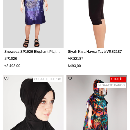
Snowsea SP1026 Elephant Plaj Havlusu, Sörf Panço
Siyah Kısa Havuz Taytı VRS2187
SP1026
VRS2187
₺3.493,00
₺493,00
24 SAATTE KARGO
1. KALİTE
24 SAATTE KARGO