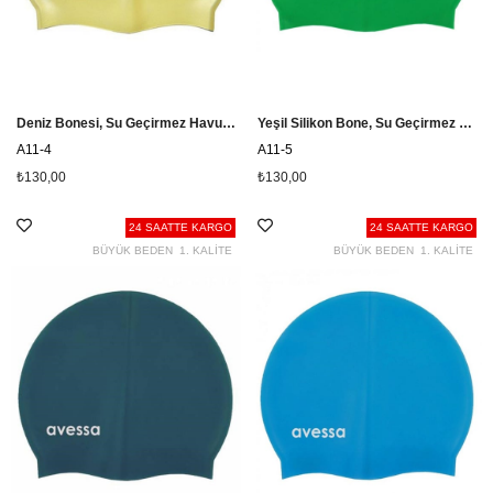
Deniz Bonesi, Su Geçirmez Havuz Bonesi A11-4
Yeşil Silikon Bone, Su Geçirmez Bone A11-5
A11-4
A11-5
₺130,00
₺130,00
24 SAATTE KARGO
24 SAATTE KARGO
BÜYÜK BEDEN
1. KALİTE
BÜYÜK BEDEN
1. KALİTE