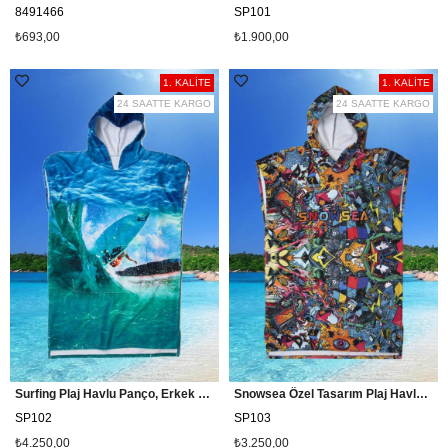
8491466
SP101
₺693,00
₺1.900,00
1. KALİTE
1. KALİTE
24 SAATTE KARGO
24 SAATTE KARGO
Surfing Plaj Havlu Panço, Erkek Sörf Pançosu, Snowsea SP102
Snowsea Özel Tasarım Plaj Havlu Panço, Sörf Pançosu
SP102
SP103
₺4.250,00
₺3.250,00