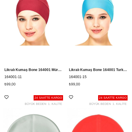
Likralı Kumaş Bone 164001 Mürdüm
Likralı Kumaş Bone 164001 Turkuaz
164001-11
164001-15
₺99,00
₺99,00
24 SAATTE KARGO
24 SAATTE KARGO
BÜYÜK BEDEN
1. KALİTE
BÜYÜK BEDEN
1. KALİTE