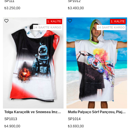
SP111
SP1012
₺3.250,00
₺3.493,00
1. KALİTE
1. KALİTE
24 SAATTE KARGO
24 SAATTE KARGO
Tolga Karaçelik ve Snowsea İmzalı Kelebekler Film Plaj Pançosu Özel Tasarım Sörf Pançosu
Mutlu Palyaço Sörf Pançosu, Plaj Havlu Panço / Snowsea SP1014
SP1013
SP1014
₺4.900,00
₺3.693,00