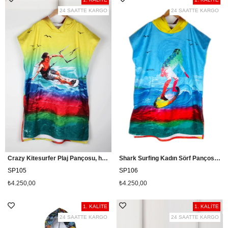
24 SAATTE KARGO
24 SAATTE KARGO
Crazy Kitesurfer Plaj Pançosu, havlu Sörf Pançosu Snowsea SP105
Shark Surfing Kadın Sörf Pançosu Snowsea SP106
SP105
SP106
₺4.250,00
₺4.250,00
1. KALİTE
1. KALİTE
24 SAATTE KARGO
24 SAATTE KARGO