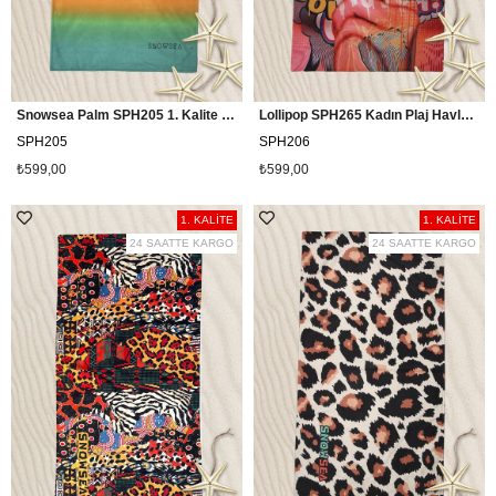
Snowsea Palm SPH205 1. Kalite Plaj Havlusu
Lollipop SPH265 Kadın Plaj Havlusu, 1. Kalite Havuz Havlusu
SPH205
SPH206
₺599,00
₺599,00
1. KALİTE
1. KALİTE
24 SAATTE KARGO
24 SAATTE KARGO