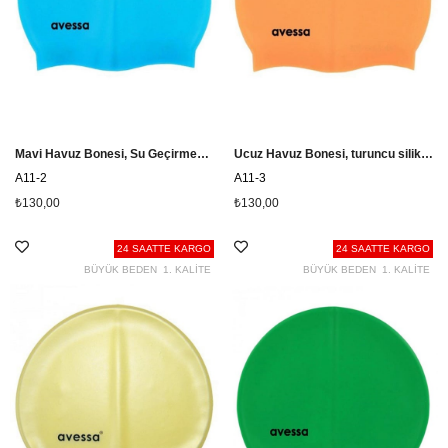
Mavi Havuz Bonesi, Su Geçirmeyen Bone A11-2
Ucuz Havuz Bonesi, turuncu silikon bone A11-3
A11-2
A11-3
₺130,00
₺130,00
24 SAATTE KARGO
24 SAATTE KARGO
BÜYÜK BEDEN
1. KALİTE
BÜYÜK BEDEN
1. KALİTE