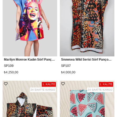
Marilyn Monroe Kadın Sörf Pançosu Snowsea SP109
Snowsea Wild Serisi Sörf Pançosu, Plaj Havlu Panço
SP109
SP107
₺4.250,00
₺4.000,00
1. KALİTE
1. KALİTE
24 SAATTE KARGO
24 SAATTE KARGO