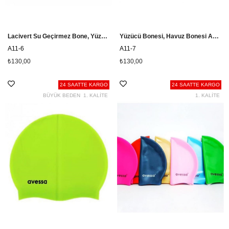
Lacivert Su Geçirmez Bone, Yüzücü Bonesi A11-6
Yüzücü Bonesi, Havuz Bonesi A11-7
A11-6
A11-7
₺130,00
₺130,00
24 SAATTE KARGO
24 SAATTE KARGO
BÜYÜK BEDEN
1. KALİTE
1. KALİTE