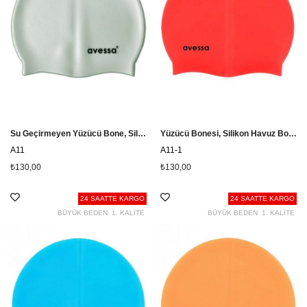
Su Geçirmeyen Yüzücü Bone, Silikon Yüzücü Bonesi A11
Yüzücü Bonesi, Silikon Havuz Bonesi A11-1
A11
A11-1
₺130,00
₺130,00
24 SAATTE KARGO
24 SAATTE KARGO
BÜYÜK BEDEN
1. KALİTE
BÜYÜK BEDEN
1. KALİTE