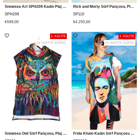
Snowsea Art SPH209 Kadın Plaj Havlusu
Rick and Morty Sörf Pançosu, Plaj Havlu Panço
SPH209
SP110
₺599,00
₺4.250,00
1. KALİTE
1. KALİTE
24 SAATTE KARGO
24 SAATTE KARGO
Snowsea Owl Sörf Pançosu, Plaj Havlu Panço
Frida Khalo Kadın Sörf Pançosu Snowsea SP1010