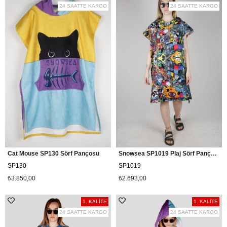
24 SAATTE KARGO
24 SAATTE KARGO
Cat Mouse SP130 Sörf Pançosu
Snowsea SP1019 Plaj Sörf Pançosu
SP130
SP1019
₺3.850,00
₺2.693,00
1. KALİTE
1. KALİTE
24 SAATTE KARGO
24 SAATTE KARGO