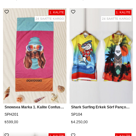
1. KALİTE
1. KALİTE
24 SAATTE KARGO
24 SAATTE KARGO
Snowsea Marka 1. Kalite Confused Dog Plaj Havlusu
Shark Surfing Erkek Sörf Pançosu Snowsea SP104
SPH201
SP104
₺599,00
₺4.250,00
1. KALİTE
1. KALİTE