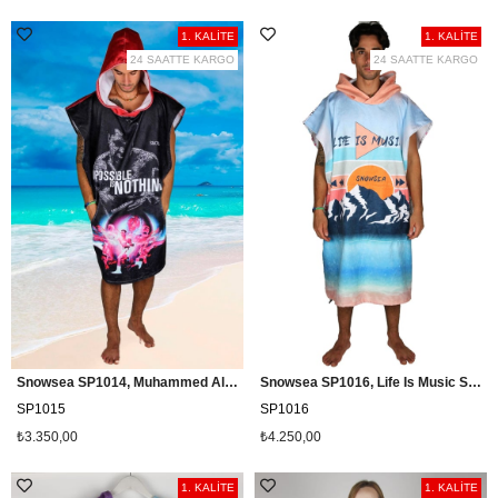
1. KALİTE
1. KALİTE
24 SAATTE KARGO
24 SAATTE KARGO
Snowsea SP1014, Muhammed Ali Sörf Pançosu, Havlu Panço
Snowsea SP1016, Life Is Music Sörf Pançosu, Plaj Havlu Panço
SP1015
SP1016
₺3.350,00
₺4.250,00
1. KALİTE
1. KALİTE