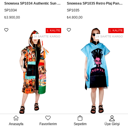
Snowsea SP1034 Authentic Sun Sörf Pançosu, Plaj Havlusu
Snowsea SP1035 Retro Plaj Pançosu, Sörf Havlusu
SP1034
SP1035
₺3.900,00
₺4.800,00
1. KALİTE
1. KALİTE
24 SAATTE KARGO
24 SAATTE KARGO
Snowsea SP1036 Retro Sörf Pançosu, Giyilebilir Plaj Havlusu
Snowsea SP1039 Jazz Plaj Havlusu, Sörf Pançosu
Anasayfa
Favorilerim
Sepetim
Üye Girişi
SP1036
SP1039