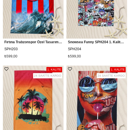
Fırtına Trabzonspor Özel Tasarım 1. Kalite Plaj Havusu
Snowsea Funny SPH204 1. Kalite Plaj Havusu
SPH203
SPH204
₺599,00
₺599,00
1. KALİTE
1. KALİTE
24 SAATTE KARGO
24 SAATTE KARGO