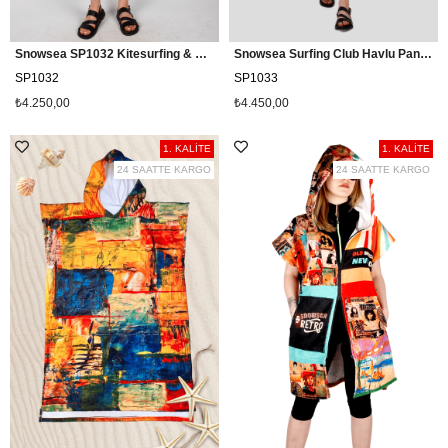
Snowsea SP1032 Kitesurfing & Wakeboarding Plaj Pançosu
Snowsea Surfing Club Havlu Panço, Sörf Plaj Pançosu
SP1032
SP1033
₺4.250,00
₺4.450,00
1. KALİTE
1. KALİTE
24 SAATTE KARGO
24 SAATTE KARGO