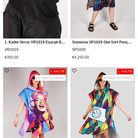
1. Kalite Veros VR1019 Eşarplı Bone, Yüzücü Havuz Bonesi
Snowsea SP1029 Owl Sörf Pançosu, Plaj Havlu Panço
VR1019
SP1029
₺350,00
₺4.250,00
1. KALİTE
1. KALİTE
24 SAATTE KARGO
24 SAATTE KARGO