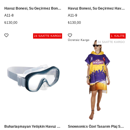
Havuz Bonesi, Su Geçirmez Bone A11-8
Havuz Bonesi, Su Geçirmez Havuz Bonesi A11-9
A11-8
A11-9
₺130,00
₺130,00
24 SAATTE KARGO
1. KALİTE
Ücretsiz Kargo
24 SAATTE KARGO
Buharlaşmayan Yetişkin Havuz Gözlüğü, Geniş Havuz Gözlüğü 8491466
Snowsonics Özel Tasarım Plaj Sörf Pançosu, Panço Havlu