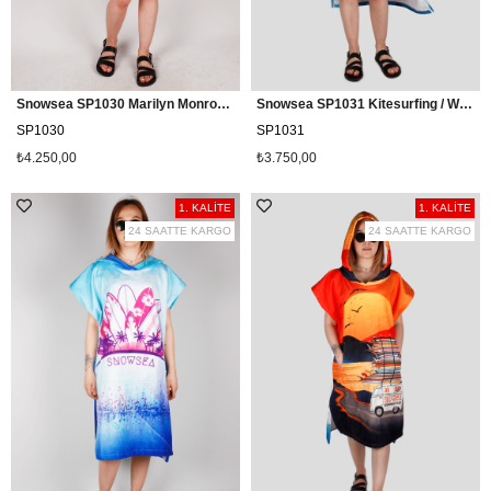
Snowsea SP1030 Marilyn Monroe Kadın Sörf Pançosu
Snowsea SP1031 Kitesurfing / Wakeboarding Plaj Pançosu
SP1030
SP1031
₺4.250,00
₺3.750,00
1. KALİTE
1. KALİTE
24 SAATTE KARGO
24 SAATTE KARGO