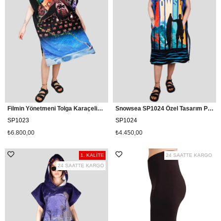
Filmin Yönetmeni Tolga Karaçelik ve Snowsea İmzalı Sarmaşık Sörf Pançosu, Plaj Panço Havlu
Snowsea SP1024 Özel Tasarım Plaj Havlu Panço, Sörf Panço
SP1023
SP1024
₺6.800,00
₺4.450,00
1. KALİTE
24 SAATTE KARGO
24 SAATTE KARGO