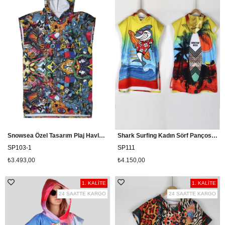
Snowsea Özel Tasarım Plaj Havlu Panço, Sörf Pançosu
Shark Surfing Kadın Sörf Pançosu Snowsea SP111
SP103-1
SP111
₺3.493,00
₺4.150,00
1. KALİTE
1. KALİTE
24 SAATTE KARGO
24 SAATTE KARGO