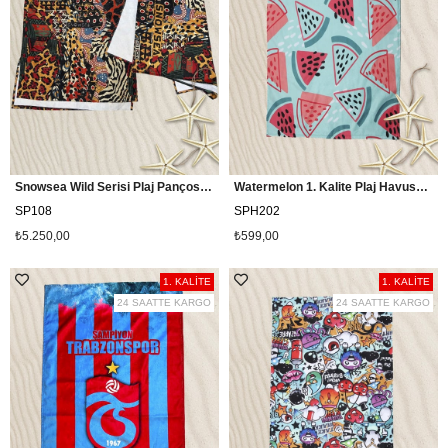
Snowsea Wild Serisi Plaj Pançosu ve Havlu Takımı
Watermelon 1. Kalite Plaj Havusu / Snowsea SPH202
SP108
SPH202
₺5.250,00
₺599,00
1. KALİTE
1. KALİTE
24 SAATTE KARGO
24 SAATTE KARGO