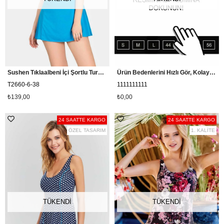
Sushen Tıklaalbeni İçi Şortlu Turkuaz Etekli Mayo T2660
Ürün Bedenlerini Hızlı Gör, Kolay Sipariş Ver
T2660-6-38
1111111111
₺139,00
₺0,00
24 SAATTE KARGO
24 SAATTE KARGO
ÖZEL TASARIM
1. KALİTE
TÜKENDI
TÜKENDI