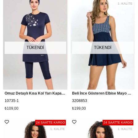
1. KALİTE
TÜKENDI
TÜKENDI
Omuz Detaylı Kısa Kol Yarı Kapalı Mayo Seamay 10735, Koyu Lacivert
Beli İnce Gösteren Elbise Mayo Bughet 3208853
10735-1
3208853
₺109,00
₺199,00
24 SAATTE KARGO
24 SAATTE KARGO
1. KALİTE
1. KALİTE