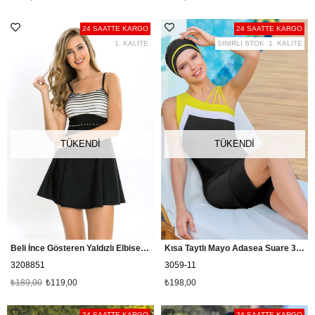
24 SAATTE KARGO
24 SAATTE KARGO
1. KALİTE
SINIRLI STOK
1. KALİTE
TÜKENDI
TÜKENDI
Beli İnce Gösteren Yaldızlı Elbise Mayo Susen 3208851
Kısa Taytlı Mayo Adasea Suare 3059
3208851
3059-11
₺189,00
₺119,00
₺198,00
24 SAATTE KARGO
24 SAATTE KARGO