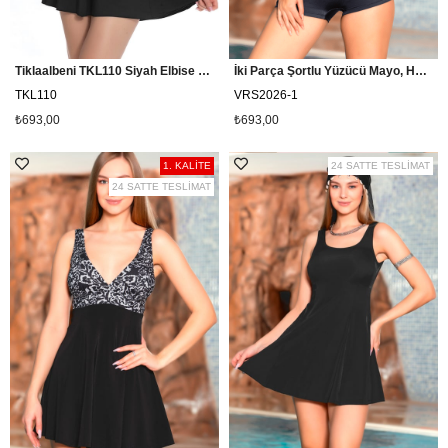
Tiklaalbeni TKL110 Siyah Elbise Mayo
İki Parça Şortlu Yüzücü Mayo, Havuz Mayosu
TKL110
VRS2026-1
₺693,00
₺693,00
1. KALİTE
24 SATTE TESLİMAT
24 SATTE TESLİMAT