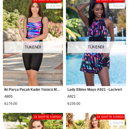
1. KALİTE
1. KALİTE
TÜKENDI
TÜKENDI
İki Parça Paçalı Kadın Yüzücü Mayo A805 - Siyah
Lady Elbise Mayo A921 - Lacivert
A805
A921
₺179,00
₺159,00
24 SAATTE KARGO
24 SAATTE KARGO
1. KALİTE