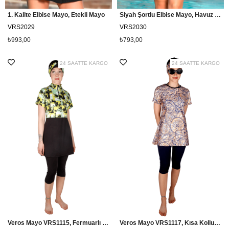
1. Kalite Elbise Mayo, Etekli Mayo
Siyah Şortlu Elbise Mayo, Havuz Mayosu
VRS2029
VRS2030
₺993,00
₺793,00
24 SAATTE KARGO
24 SAATTE KARGO
Veros Mayo VRS1115, Fermuarlı Yarım Kapalı Tesettür Mayo
Veros Mayo VRS1117, Kısa Kollu Havuz Mayosu