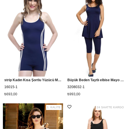
strip Kadın Kısa Şortlu Yüzücü Mayo 16015 - Lacivert
Büyük Beden Taytlı elbise Mayo Cersy 3208032 Lacivert
16015-1
3208032-1
₺693,00
₺993,00
1. KALİTE
24 SAATTE KARGO