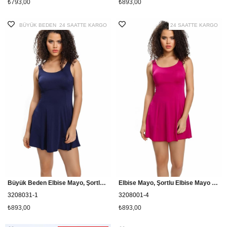
₺793,00
₺893,00
BÜYÜK BEDEN
24 SAATTE KARGO
24 SAATTE KARGO
Büyük Beden Elbise Mayo, Şortlu Etekli Mayo Cesa 3208031 Lacivert
Elbise Mayo, Şortlu Elbise Mayo Cesa 3208001 Fuşya
3208031-1
3208001-4
₺893,00
₺893,00