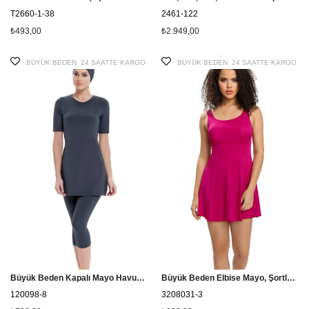
T2660-1-38
2461-122
₺493,00
₺2.949,00
BÜYÜK BEDEN
24 SAATTE KARGO
BÜYÜK BEDEN
24 SAATTE KARGO
Büyük Beden Kapalı Mayo Havuz Grubu Tesmay 22098
Büyük Beden Elbise Mayo, Şortlu Etekli Mayo Cesa 3208031 Fuşya
120098-8
3208031-3