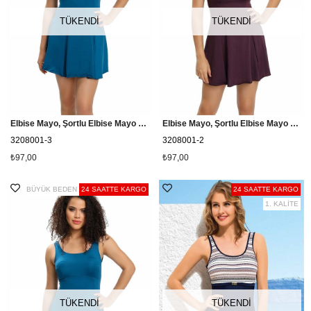
TÜKENDI
TÜKENDI
Elbise Mayo, Şortlu Elbise Mayo Cesa 3208001 Petrol Mavi
Elbise Mayo, Şortlu Elbise Mayo Cesa 3208001 Mürdüm
3208001-3
3208001-2
₺97,00
₺97,00
BÜYÜK BEDEN
24 SAATTE KARGO
24 SAATTE KARGO
1. KALİTE
TÜKENDI
TÜKENDI