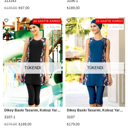
313143
3106-1
₺139,00
₺97,00
₺189,00
24 SAATTE KARGO
24 SAATTE KARGO
1. KALİTE
1. KALİTE
TÜKENDI
TÜKENDI
Dikey Baskı Tasarım, Kolsuz Yarım Kapalı Mayo, Siyah
Dikey Baskı Tasarım, Kolsuz Yarım Kapalı Mayo, Lacivert
3107-1
3107
₺279,00
₺189,00
₺179,00