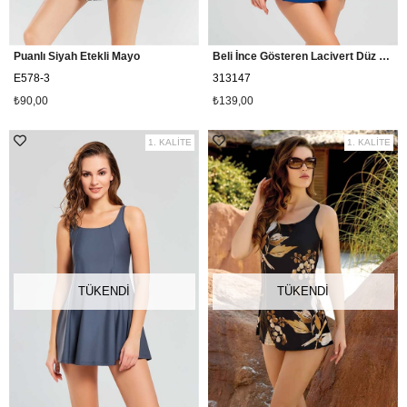
Puanlı Siyah Etekli Mayo
Beli İnce Gösteren Lacivert Düz Etekli Mayo 313147
E578-3
313147
₺90,00
₺139,00
1. KALİTE
1. KALİTE
TÜKENDI
TÜKENDI