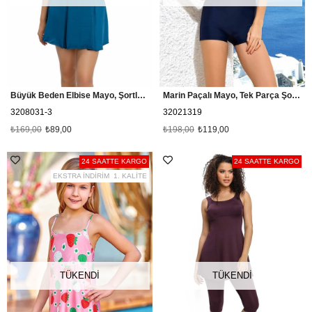
Büyük Beden Elbise Mayo, Şortlu Etekli Mayo Cesa 3208031 Petrol
Marin Paçalı Mayo, Tek Parça Şortlu Mayo Lanna 32021319
3208031-3
32021319
₺169,00
₺89,00
₺198,00
₺119,00
24 SAATTE KARGO
24 SAATTE KARGO
EKSTRA İNDİRİM
1. KALİTE
TÜKENDI
TÜKENDI