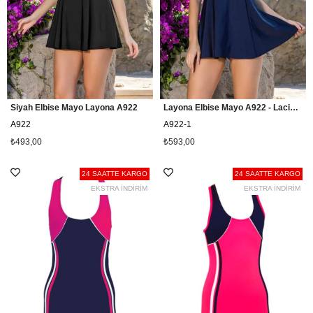
Siyah Elbise Mayo Layona A922
Layona Elbise Mayo A922 - Lacivert
A922
A922-1
₺493,00
₺593,00
24 SAATTE KARGO
24 SAATTE KARGO
EKSTRA İNDİRİM
EKSTRA İNDİRİM