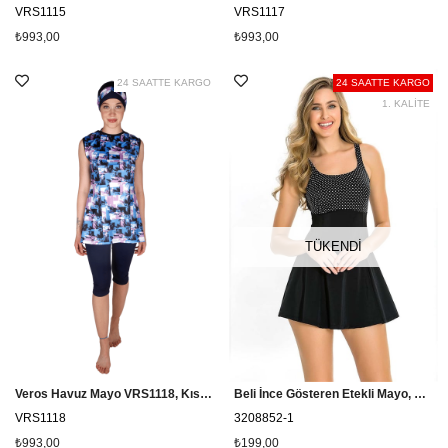
VRS1115
VRS1117
₺993,00
₺993,00
24 SAATTE KARGO
24 SAATTE KARGO
1. KALİTE
TÜKENDI
Veros Havuz Mayo VRS1118, Kısa Kollu Yarım Kapalı Mayo
Beli İnce Gösteren Etekli Mayo, Siyah Elbise Mayo Gita 3208852 - Siyah
VRS1118
3208852-1
₺993,00
₺199,00