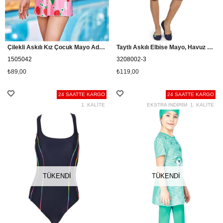
Çilekli Askılı Kız Çocuk Mayo Adasea 1505042 Pembe
Taytlı Askılı Elbise Mayo, Havuz Mayo Cersy 3208002 Mürdüm
1505042
3208002-3
₺89,00
₺119,00
24 SAATTE KARGO
24 SAATTE KARGO
1. KALİTE
EKSTRA İNDİRİM
1. KALİTE
TÜKENDI
TÜKENDI