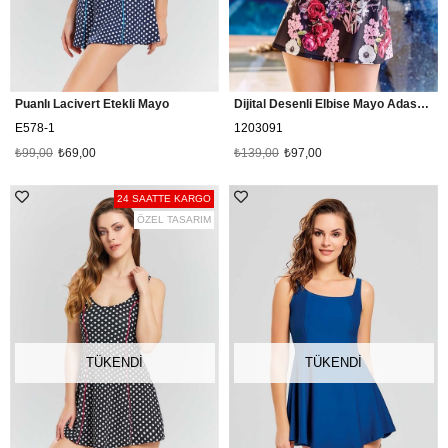
Puanlı Lacivert Etekli Mayo
Dijital Desenli Elbise Mayo Adasea 1203091 Koyu Lacivert
E578-1
1203091
₺99,00
₺69,00
₺139,00
₺97,00
24 SAATTE KARGO
ÖZEL TASARIM
TÜKENDI
TÜKENDI