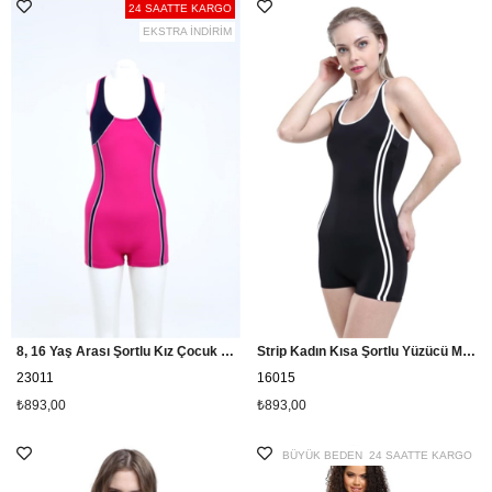
24 SAATTE KARGO
EKSTRA İNDİRİM
8, 16 Yaş Arası Şortlu Kız Çocuk Yüzücü Mayo 23011 - Pembe
Strip Kadın Kısa Şortlu Yüzücü Mayo 16015 - Siyah
23011
16015
₺893,00
₺893,00
BÜYÜK BEDEN
24 SAATTE KARGO