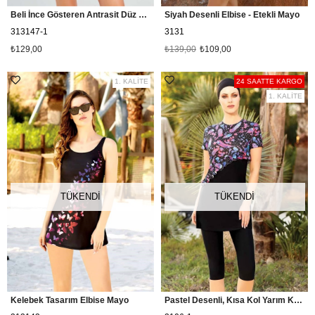
Beli İnce Gösteren Antrasit Düz Etekli Mayo 313147
Siyah Desenli Elbise - Etekli Mayo
313147-1
3131
₺129,00
₺139,00
₺109,00
1. KALİTE
24 SAATTE KARGO
1. KALİTE
TÜKENDI
TÜKENDI
Kelebek Tasarım Elbise Mayo
Pastel Desenli, Kısa Kol Yarım Kapalı Mayo, Siyah