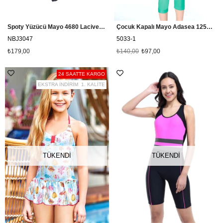
Spoty Yüzücü Mayo 4680 Lacivert Badelina
Çocuk Kapalı Mayo Adasea 125033 Yeşil
NBJ3047
5033-1
₺179,00
₺140,00
₺97,00
24 SAATTE KARGO
EKSTRA İNDİRİM
1. KALİTE
TÜKENDI
TÜKENDI