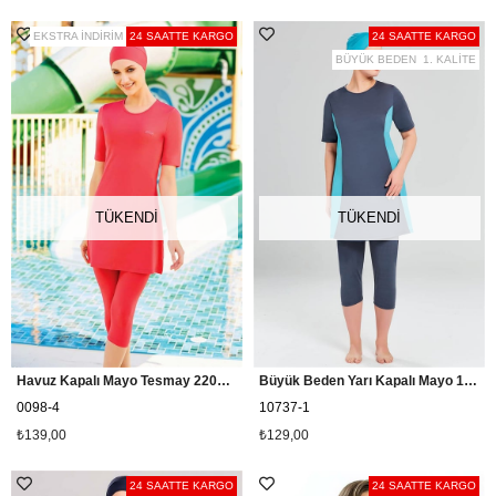
EKSTRA İNDİRİM
24 SAATTE KARGO
24 SAATTE KARGO
BÜYÜK BEDEN
1. KALİTE
TÜKENDI
TÜKENDI
Havuz Kapalı Mayo Tesmay 22098 - Mercan
Büyük Beden Yarı Kapalı Mayo 102737, Antrasit
0098-4
10737-1
₺139,00
₺129,00
24 SAATTE KARGO
24 SAATTE KARGO