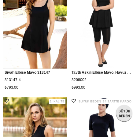
Siyah Elbise Mayo 313147
Taytlı Askılı Elbise Mayo, Havuz Mayo Cersy 3208002 Siyah
313147-4
3208002
₺793,00
₺993,00
1. KALİTE
BÜYÜK BEDEN
24 SAATTE KARGO