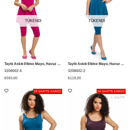
TÜKENDI
TÜKENDI
Taytlı Askılı Elbise Mayo, Havuz Mayo Cersy 3208002 Fuşya
Taytlı Askılı Elbise Mayo, Havuz Mayo Cersy 3208002 Petrol Mavi
3208002-4
3208002-2
₺593,00
₺119,00
24 SAATTE KARGO
24 SAATTE KARGO
1. KALİTE