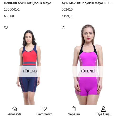
Denizaltı Askılı Kız Çocuk Mayo Adasea 1505041 Mint
Açık Mavi uzun Şortlu Mayo 602410
1505041-1
602410
₺89,00
₺199,00
TÜKENDI
TÜKENDI
Lacivert Uzun Şortlu Mayo 602410
Askılı Şortlu Mayo Paçalı Mayo 601610 Fuşya
Anasayfa
Favorilerim
Sepetim
Üye Girişi
602410-1
601610