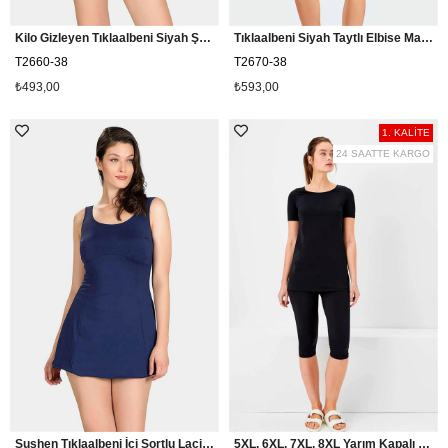
Kilo Gizleyen Tıklaalbeni Siyah Şortlu Etekli Mayo T2660
Tıklaalbeni Siyah Taytlı Elbise Mayo T2670
T2660-38
T2670-38
₺493,00
₺593,00
1. KALİTE
24 SAATTE KARGO
Sushen Tıklaalbeni İçi Şortlu Lacivert Etekli Mayo T2660
5XL, 6XL, 7XL, 8XL Yarım Kapalı Mayo Veros Yarım Tesettür Mayo VRS601