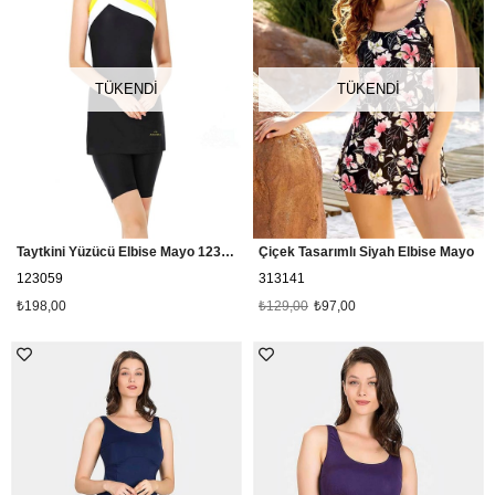
TÜKENDI
TÜKENDI
Taytkini Yüzücü Elbise Mayo 123059 Siyah
Çiçek Tasarımlı Siyah Elbise Mayo
123059
313141
₺198,00
₺129,00
₺97,00