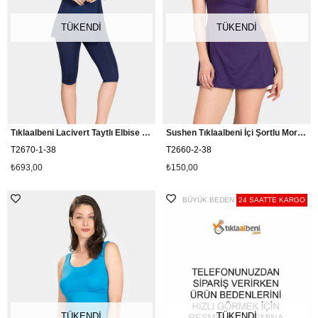
TÜKENDI
TÜKENDI
Tıklaalbeni Lacivert Taytlı Elbise Mayo T2670
Sushen Tıklaalbeni İçi Şortlu Mor Etekli Mayo T2660
T2670-1-38
T2660-2-38
₺693,00
₺150,00
BÜYÜK BEDEN
24 SAATTE KARGO
TÜKENDI
TÜKENDI