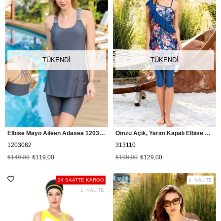
TÜKENDI
TÜKENDI
Elbise Mayo Aileen Adasea 1203082 Antrasit
Omzu Açık, Yarım Kapalı Elbise Mayo, Lacivert
1203082
313110
₺149,00
₺119,00
₺198,00
₺129,00
24 SAATTE KARGO
1. KALİTE
1. KALİTE