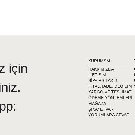
KURUMSAL
z için
HAKKIMIZDA
İLETİŞİM
SİPAİRŞ TAKİBİ
iniz.
İPTAL, İADE, DEĞİŞİM
KARGO VE TESLİMAT
ÖDEME YÖNTEMLERİ
pp:
MAĞAZA
ŞİKAYETVAR
YORUMLARA CEVAP