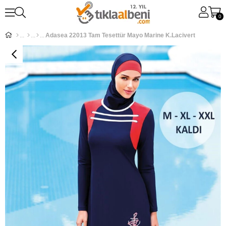
0
Adasea 22013 Tam Tesettür Mayo Marine K.Lacivert