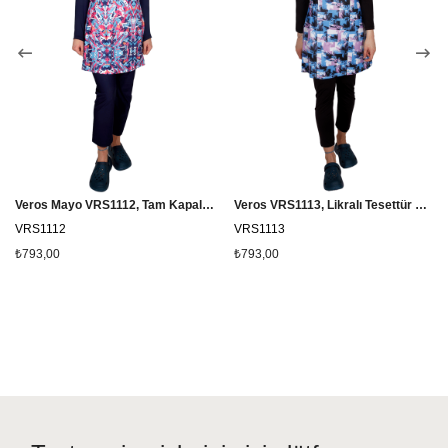
Sipariş tamamlarken teslimat notu bırakma imkanınız vardır
Veros Mayo VRS1112, Tam Kapalı Likralı Tesettür Mayo
Veros VRS1113, Likralı Tesettür Mayo
VRS1112
VRS1113
₺793,00
₺793,00