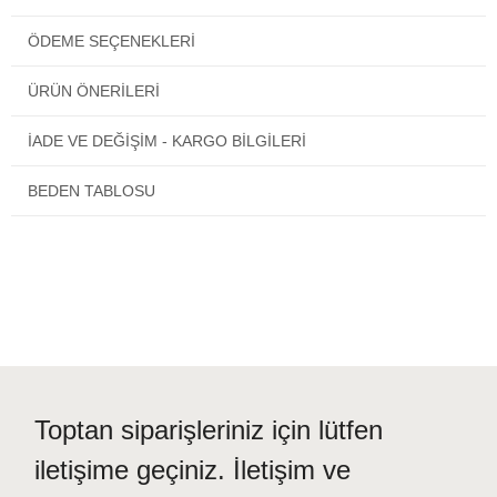
ÖDEME SEÇENEKLERI
Kumaş içeriği: %100 yumuşak akrilik
ÜRÜN ÖNERILERI
Çin malı değildir. Kaliteli üründür.
İADE VE DEĞİŞİM - KARGO BİLGİLERİ
Türkiye'nin neresinde olursanız olun siparişiniz kapınıza gelecektir.
BEDEN TABLOSU
Kapıda ödeme imkanı
Toptan siparişleriniz için lütfen
iletişime geçiniz. İletişim ve