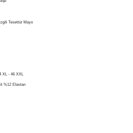
zgili Tesettür Mayo
44 XL - 46 XXL
it %12 Elastan
yüzmek amaçlı denize ve havuza girecek olan tesettürlü
da çok şık bir görsele sahiptir.
Bu harika Tesettür Mayo mayo
ir tesettür mayo.