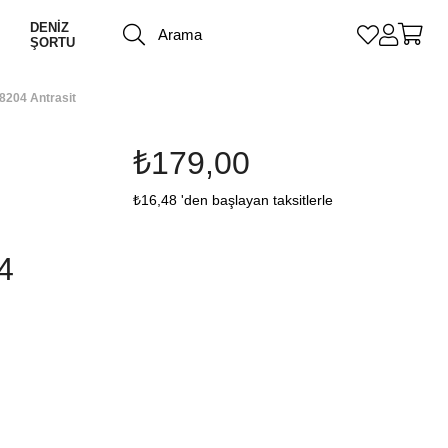
DENİZ
ŞORTU
8204 Antrasit
₺179,00
₺16,48
'den başlayan taksitlerle
4