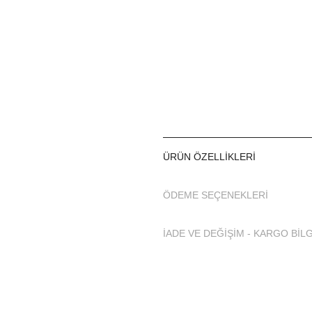
titizlikle üretilmiştir.
Satın alacağınız kapalı Teset
bedene sabittir.
________________________
Kumaş ve Kullanım Bilgisi
Tesettür Mayo
mayo ku
Yıkarken diğer kıyafetl
ÜRÜN ÖZELLIKLERI
Denizde ve havuzda ku
arındırın.
ÖDEME SEÇENEKLERI
Tam Tesettür Mayonuzu 
yıkamalısınız.
İADE VE DEĞİŞİM - KARGO BİLG
Tesettür Mayosu çamaş
Tesettür Mayonuzu dir
tersinden ve güneş al
Tesettür Mayosu ütüle