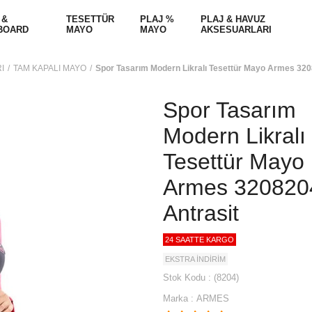
 &
TESETTÜR
PLAJ %
PLAJ & HAVUZ
BOARD
MAYO
MAYO
AKSESUARLARI
I
TAM KAPALI MAYO
Spor Tasarım Modern Likralı Tesettür Mayo Armes 320
Spor Tasarım
Modern Likralı
Tesettür Mayo
Armes 320820
Antrasit
24 SAATTE KARGO
EKSTRA İNDİRİM
Stok Kodu
(8204)
Marka
:
ARMES