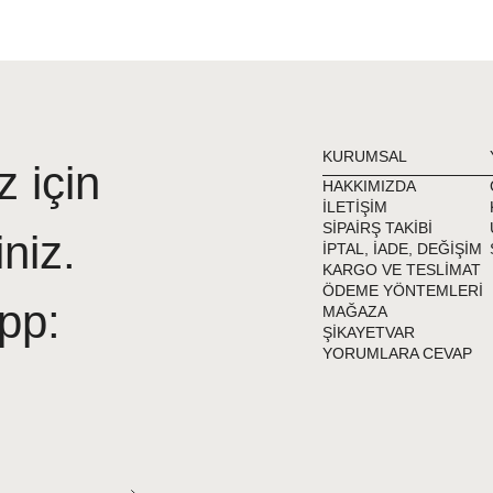
Havuz sonrası Tesettür
klor ürünü yıpratabilir.
Denizde giydiğiniz Tes
öneririz.
Tesettür Mayo ve Teset
önerilerimizi ve içinden
KURUMSAL
z için
HAKKIMIZDA
İLETİŞİM
SİPAİRŞ TAKİBİ
iniz.
İPTAL, İADE, DEĞİŞİM
KARGO VE TESLİMAT
ÖDEME YÖNTEMLERİ
pp:
MAĞAZA
ŞİKAYETVAR
YORUMLARA CEVAP