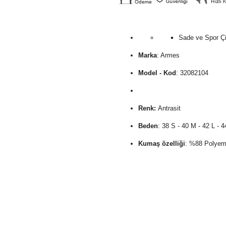
Sade ve Spor Çi
Marka
: Armes
Model - Kod
:
32082104
Renk:
Antrasit
Beden
: 38 S - 40 M - 42 L - 
Kumaş özelliği
: %88 Polyem
Haftada 1 -2 kez serinlemek, 
hanımlar için üretilmiştir. Plaj
Ürün Hakkında Bilgiler
:
Özenerek tasalanan çok şık b