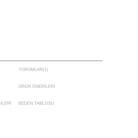
tür Mayo
ürün paketinden tüm parçaları çıkacaktır. İç kap
__________________________
maşı narindir.
erinizden ayırın.
YORUMLAR
(1)
llanırken güneş yağı ve tüm kozmetik maddelerinden
ÜRÜN ÖNERILERI
sudan çıktıktan sonra saf sabun ve ılık su ile
İLERİ
BEDEN TABLOSU
ır makinesinde yıkanmaz. Kuru temizleme yapılmaz.
ekt güneş altında kurutmayınız. Tam kapalı mayonuzu
mayan yerde kurutunuz.
nmez.