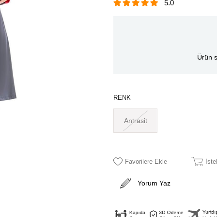
5.0
Ürün s
RENK
Antrasit
Favorilere Ekle
İst
Yorum Yaz