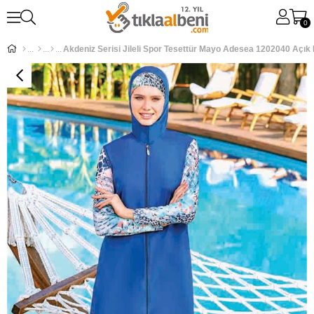
0
Akdeniz Serisi Jileli Spor Tesettür Mayo Adesea 1202040 Açık 