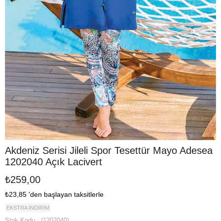
Akdeniz Serisi Jileli Spor Tesettür Mayo Adesea
1202040 Açık Lacivert
₺259,00
₺23,85
'den başlayan taksitlerle
EKSTRA İNDİRİM
Stok Kodu
(1202040)