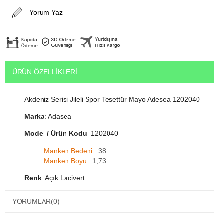
Yorum Yaz
ÜRÜN ÖZELLIKLERI
Akdeniz Serisi Jileli Spor Tesettür Mayo Adesea 1202040
Marka
: Adasea
Model / Ürün Kodu
: 1202040
Manken Bedeni :
38
Manken Boyu :
1,73
Renk
: Açık Lacivert
Beden
: S, M, L, XL, 2XL
YORUMLAR
(0)
Ürün Türü
: Akdeniz Serisi Tam Tesettür Jileli Mayo Adesea