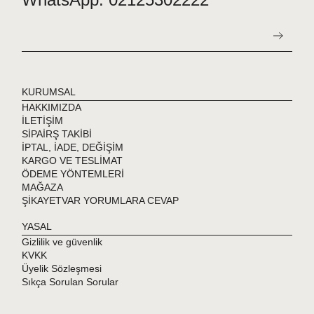
Tesettür Mayo mayonuzu uzun süreli kullanabilmeniz için
önerilerimizi ve içinden çıkan yıkama talimatını lütfen dikkate
alınız!
Kumaş ve Kullanım Bilgisi: Paketten çıkacak tesettür
KURUMSAL
mayonuzu kendi ürününe özel kumaşı bilgi kartını mutlaka
HAKKIMIZDA
okuyunuz!
İLETİŞİM
SİPAİRŞ TAKİBİ
İPTAL, İADE, DEĞİŞİM
KARGO VE TESLİMAT
ÖDEME YÖNTEMLERİ
MAĞAZA
ŞİKAYETVAR YORUMLARA CEVAP
YASAL
Gizlilik ve güvenlik
KVKK
Üyelik Sözleşmesi
Sıkça Sorulan Sorular