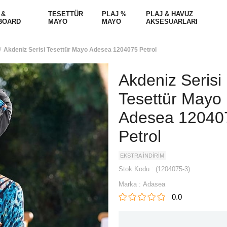
 &
TESETTÜR
PLAJ %
PLAJ & HAVUZ
BOARD
MAYO
MAYO
AKSESUARLARI
Akdeniz Serisi Tesettür Mayo Adesea 1204075 Petrol
Akdeniz Serisi
Tesettür Mayo
Adesea 12040
Petrol
EKSTRA İNDİRİM
Stok Kodu
(1204075-3)
Marka
:
Adasea
0.0