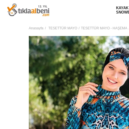
KAYAK
SNOW
Anasayfa
TESETTÜR MAYO
TESETTÜR MAYO - HAŞEMA