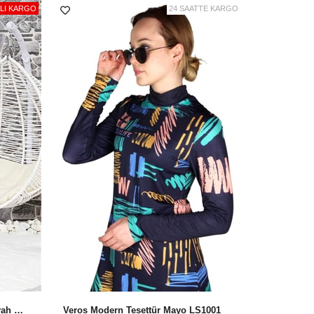
unuz.
ZLI KARGO
24 SAATTE KARGO
 ütülenmez. Sentetik elastan dijital baskılı
nk solması yaşanabilir. Havuz sonrası iyice
erinde kalan klor ürünü yıpratabilir.
iz tam tesettür mayolarınızı her kullanım sonrası
 süreli kullanabilmeniz için önerilerimizi ve içinden
n dikkate alınız!
i
: Paketten çıkacak tesettür mayonuzu kendi
kartını mutlaka okuyunuz!
Büyük Beden Tesettür Mayo, Siyah Tam Kapalı Mayo T2135
Veros Modern Tesettür Mayo LS1001