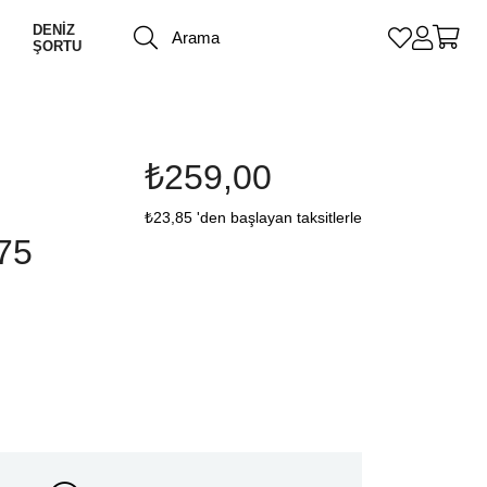
DENİZ
ŞORTU
₺259,00
₺23,85
'den başlayan taksitlerle
75