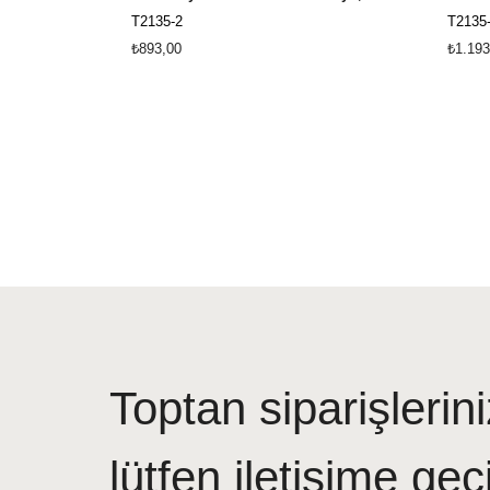
T2135-2
T2135
₺893,00
₺1.193
Toptan siparişlerini
lütfen iletişime geç