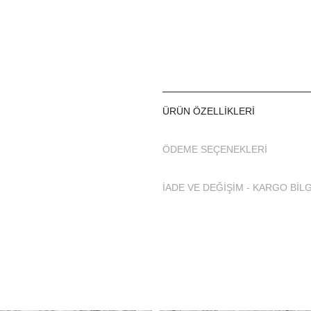
Ürün Bilgi Kartı Nedir?
He
kumaşına özel yıkama ve kull
mayo ürün paketi içinden ürü
____________________
Tesettür dijital baskılı mayo
vermeden vücudunuzun kıs
ÜRÜN ÖZELLIKLERI
seçiminizi yaparken kumaşı
Tesettür mayoları ve burad
ÖDEME SEÇENEKLERI
üretilmiştir. Tesettür mayoy
ve havuzda kullanırken Te
maddelerinden arındırınız.
İADE VE DEĞİŞİM - KARGO BİLG
Tam kapalı Tesettür Mayo m
ile yıkamalısınız.
Likralı çiçek desenli dijjit
yıkanmaz. Kuru temizleme 
Satın aldığınız dijital bask
kurutmayınız.
Adasea 4075