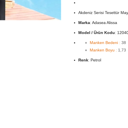
Akdeniz Serisi Tesettür M
Marka
: Adasea Alissa
Model / Ürün Kodu
: 1204
Manken Bedeni :
38
Manken Boyu :
1,73
Renk
: Petrol
Beden
: S, M, l, XL, 2XL
Ürün Türü
: Dijital Baskılı
Kumaş Özelliği
: 1. kalite
En yüksek düzeyde su itme 
rengi.
Ürün Hakkında Bilgiler
: H
için tasarlandı.