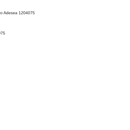
ayo Adesea 1204075
075
 Likralı Tam Tesettür Mayo
. %80 polyemit %20 elastan
özelliği. Güneşte ve tuzlu suda solmayan baskı
aftada en az 2 - 3 kere havuz da ve denizde yüzmek