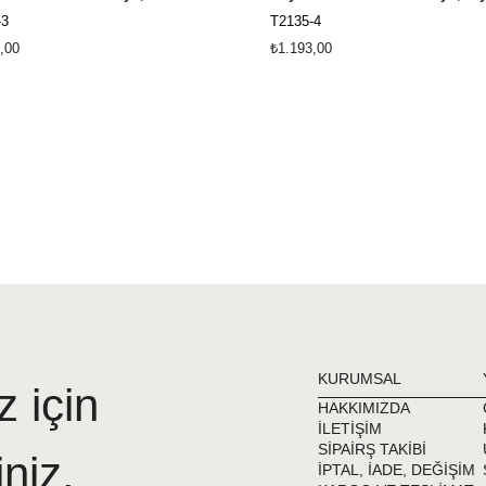
-3
T2135-4
,00
₺1.193,00
KURUMSAL
z için
HAKKIMIZDA
İLETİŞİM
SİPAİRŞ TAKİBİ
iniz.
İPTAL, İADE, DEĞİŞİM