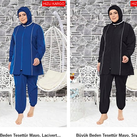
güneş almayan yerde kurut
HIZLI KARGO
HI
Dijital baskılı tesettür mayo
mayolarınızda az da olsa re
durulamazsanız kumaş delikl
Denizde ve havuzda giydiğin
durulayınız.
Tesettür Mayo mayonuzu uzun
çıkan yıkama talimatını lütfe
Kumaş ve Kullanım Bilgis
ürününe özel kumaşı bilgi 
Battal Beden Tesettür Mayo, Lacivert Tam Kapalı Tesettür Mayo T2135