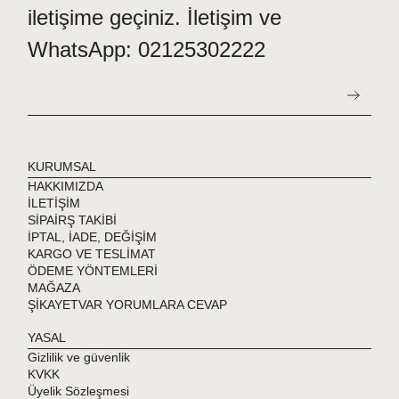
kullanım sonrası durulayınız.
iletişime geçiniz. İletişim ve
Tesettür Mayo mayonuzu uzun süreli kullanabilmeniz için
WhatsApp: 02125302222
önerilerimizi ve içinden çıkan yıkama talimatını lütfen dikkate
alınız!
Kumaş ve Kullanım Bilgisi
: Paketten çıkacak tesettür
mayonuzu kendi ürününe özel kumaşı bilgi kartını mutlaka
okuyunuz!
KURUMSAL
HAKKIMIZDA
İLETİŞİM
SİPAİRŞ TAKİBİ
İPTAL, İADE, DEĞİŞİM
KARGO VE TESLİMAT
ÖDEME YÖNTEMLERİ
MAĞAZA
ŞİKAYETVAR YORUMLARA CEVAP
YASAL
Gizlilik ve güvenlik
KVKK
Üyelik Sözleşmesi