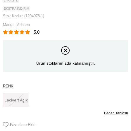
1. KALİTE
EKSTRA İNDİRİM
Stok Kodu
(1204078-1)
Marka
:
Adasea
5.0
Ürün stoklarımızda kalmamıştır.
RENK
Lacivert Açık
Beden Tablosu
Favorilere Ekle