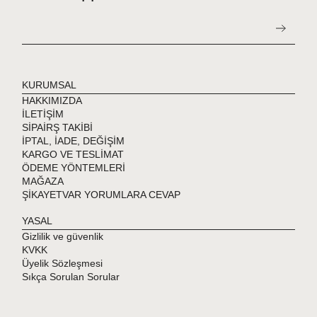
Siparişlerinizi banka / kredi kartınızla 9 taksitte
ödeyebilirsiniz.
Dilerseniz kapıda ödeme seçeneğini kullanabilirsiniz.
Türkiye'nin her yerine maksimum 2 - 3 iş gününde teslimat
yapılmaktadır.
KURUMSAL
Avrupa'nın her yerinden sipariş verebilirsiniz.
HAKKIMIZDA
Yurt dışına kapıda ödeme yoktur.
İLETİŞİM
SİPAİRŞ TAKİBİ
İPTAL, İADE, DEĞİŞİM
KARGO VE TESLİMAT
ÖDEME YÖNTEMLERİ
MAĞAZA
ŞİKAYETVAR YORUMLARA CEVAP
YASAL
Gizlilik ve güvenlik
KVKK
Üyelik Sözleşmesi
Sıkça Sorulan Sorular