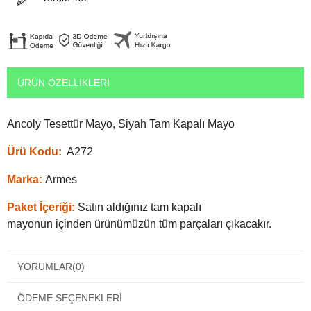
ÜRÜN ÖZELLIKLERI
Ancoly Tesettür Mayo, Siyah Tam Kapalı Mayo
Ürü Kodu:
A272
Marka:
Armes
Paket İçeriği:
Satın aldığınız tam kapalı
mayonun içinden ürünümüzün tüm parçaları çıkacakır.
Kumaş:
%88 Polyemit %12 Elastan - Mikro / Süprem
YORUMLAR
(0)
Ürün Hakkında:
Likralı harika
tesettür
mayo
modeli. Yüzerken vücudun hassas noktalarına temas
ÖDEME SEÇENEKLERI