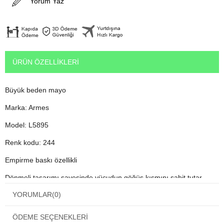
Yorum Yaz
ÜRÜN ÖZELLIKLERI
Büyük beden mayo
Marka: Armes
Model: L5895
Renk kodu: 244
Empirme baskı özellikli
Dönmeli tasarımı sayesinde vücudun göğüs kısmını sabit tutar
YORUMLAR
(0)
Ürün askılıdır, iki ayrı parçadan oluşmaktadır. Göbek kısmı açıktır
Kilolu bayanlar güzeldir.
ÖDEME SEÇENEKLERI