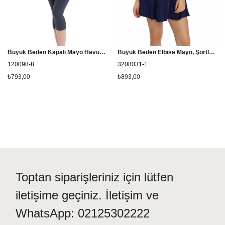
Büyük Beden Kapalı Mayo Havuz Grubu Tesmay 22098
Büyük Beden Elbise Mayo, Şortlu Etekli Mayo Cesa 3208031 Lacivert
120098-8
3208031-1
₺793,00
₺893,00
Toptan siparişleriniz için lütfen
iletişime geçiniz. İletişim ve
WhatsApp: 02125302222