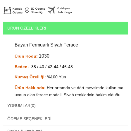
ÜRÜN ÖZELLIKLERI
Bayan Fermuarlı Siyah Ferace
1030
Ürün Kodu:
Beden:
38 / 40 / 42-44 / 46-48
Kumaş Özelliği:
%100 Yün
Ürün Hakkında:
Her ortamda ve d
ört mevsimde kullanıma
uygun olan ferace modeli. Siyah renklerinin hakim olduğu,
özel günlerinizde size şık bir hava katacak yün ferace.
YORUMLAR
(0)
Türkiye'nin ve dünyanın her yerine hızlı kargo imkanı.
Kapıda nakit ödeme imkanı.
ÖDEME SEÇENEKLERI
Hediye paketi ve yazılı kart bırakma olanağı.