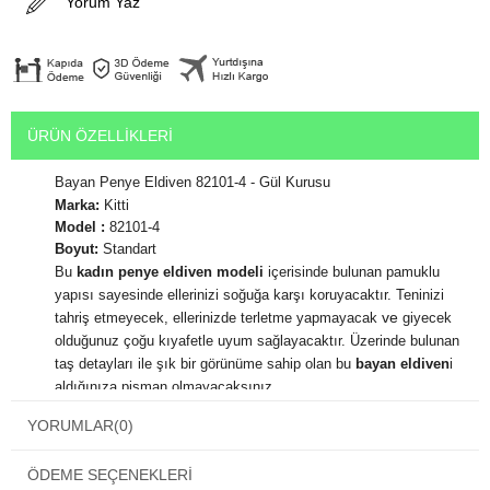
Yorum Yaz
ÜRÜN ÖZELLIKLERI
Bayan Penye Eldiven 82101-4 - Gül Kurusu
Marka:
Kitti
Model :
82101-4
Boyut:
Standart
Bu
kadın penye eldiven modeli
içerisinde bulunan pamuklu
yapısı sayesinde ellerinizi soğuğa karşı koruyacaktır. Teninizi
ve
tahriş etmeyecek, ellerinizde terletme yapmayacak
giyecek
olduğunuz çoğu kıyafetle uyum sağlayacaktır. Üzerinde bulunan
taş detayları ile şık bir görünüme sahip olan bu
bayan eldiven
i
aldığınıza pişman olmayacaksınız.
Kumaş Özellikler:
%70 Poliester %30 Pamuk
YORUMLAR
(0)
ÖDEME SEÇENEKLERI