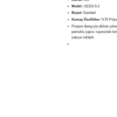
Model :
82101-5-2
Boyut:
Standart
Kumaş Özellikler:
%70 Poly
Ponpon detayıyla dikkat çek
pamuklu yapısı sayesinde teni
yapıya sahiptir.