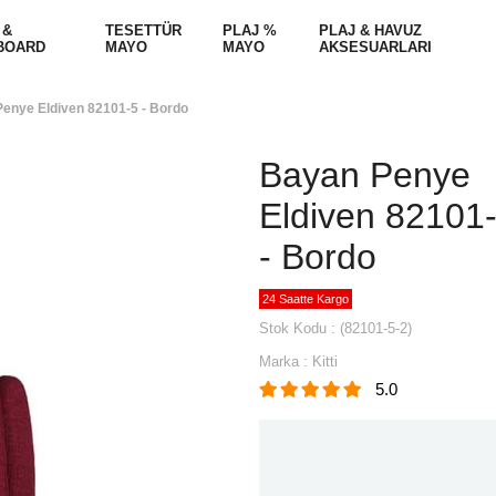
 &
TESETTÜR
PLAJ %
PLAJ & HAVUZ
BOARD
MAYO
MAYO
AKSESUARLARI
enye Eldiven 82101-5 - Bordo
Bayan Penye
Eldiven 82101
- Bordo
24 Saatte Kargo
Stok Kodu
(82101-5-2)
Marka
:
Kitti
5.0