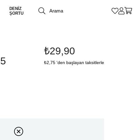
DENİZ
ŞORTU
₺29,90
-5
₺2,75
'den başlayan taksitlerle