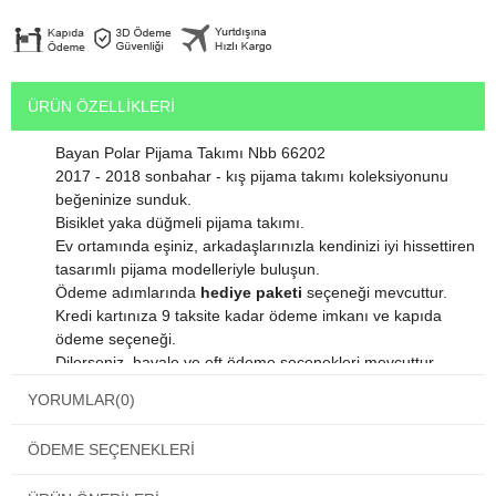
ÜRÜN ÖZELLIKLERI
Bayan Polar Pijama Takımı Nbb 66202
2017 - 2018 sonbahar - kış pijama takımı koleksiyonunu
beğeninize sunduk.
Bisiklet yaka düğmeli pijama takımı.
Ev ortamında eşiniz, arkadaşlarınızla kendinizi iyi hissettiren
tasarımlı pijama modelleriyle buluşun.
Ödeme adımlarında
hediye paketi
seçeneği mevcuttur.
Kredi kartınıza 9 taksite kadar ödeme imkanı ve kapıda
ödeme seçeneği.
Dilerseniz havale ve eft ödeme seçenekleri mevcuttur.
Satın alacağınız bu harika ürün orjinal paketinde gelmektedir.
YORUMLAR
(0)
Ürün içinden kendi kumaşına özel yıkama talimatı
bulunmaktadır.
ÖDEME SEÇENEKLERI
Ürününüzün uzun süreli kullanımı için bu talimatlara lütfen
uyunuz.