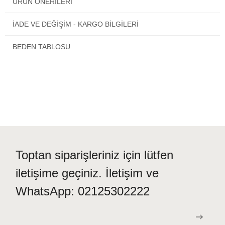
ÜRÜN ÖNERILERI
Bayan Polar Pijama Takımı Nbb 66202
1. kalitelidir ve
üretiminde sağlığınıza zararlı materyaller kullanılmamıştır.
İADE VE DEĞİŞİM - KARGO BİLGİLERİ
BEDEN TABLOSU
Toptan siparişleriniz için lütfen
iletişime geçiniz. İletişim ve
WhatsApp: 02125302222