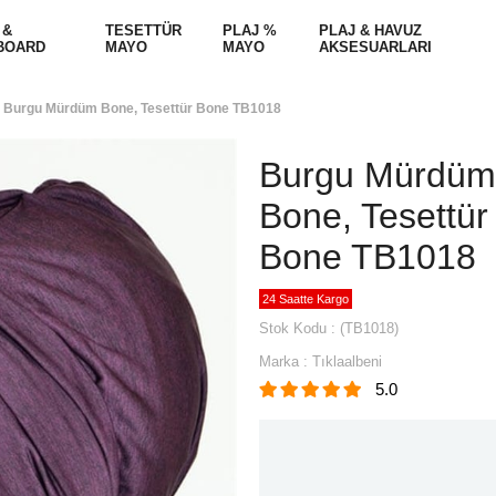
 &
TESETTÜR
PLAJ %
PLAJ & HAVUZ
BOARD
MAYO
MAYO
AKSESUARLARI
Burgu Mürdüm Bone, Tesettür Bone TB1018
Burgu Mürdüm
Bone, Tesettür
Bone TB1018
24 Saatte Kargo
Stok Kodu
(TB1018)
Marka
:
Tıklaalbeni
5.0