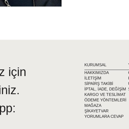
KURUMSAL
z için
HAKKIMIZDA
İLETİŞİM
SİPAİRŞ TAKİBİ
iniz.
İPTAL, İADE, DEĞİŞİM
KARGO VE TESLİMAT
ÖDEME YÖNTEMLERİ
pp:
MAĞAZA
ŞİKAYETVAR
YORUMLARA CEVAP