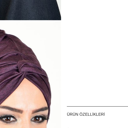
Kumaş:
Esnek Sandy
Ürün Kullanım Bilgisi:
Bu harika tesettür bone öze
modelidir. Özel olmak isteye
bone modelleri arasında ön
ÜRÜN ÖZELLIKLERI