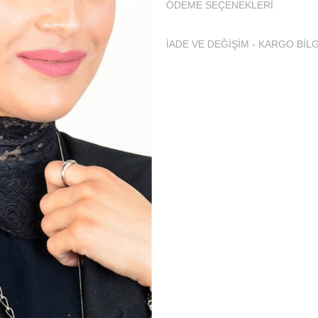
ÖDEME SEÇENEKLERI
İADE VE DEĞİŞİM - KARGO BİLG