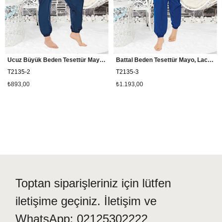
Ucuz Büyük Beden Tesettür Mayo, Battal Tam Kapalı Mayo, 5XL Kapalı Mayo
Battal Beden Tesettür Mayo, Lacivert Tam Kapalı Tesettür Mayo T2135
T2135-2
T2135-3
₺893,00
₺1.193,00
Toptan siparişleriniz için lütfen
iletişime geçiniz. İletişim ve
WhatsApp: 02125302222