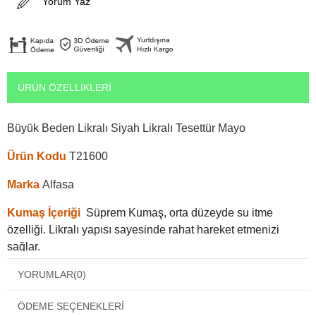
Yorum Yaz
ÜRÜN ÖZELLIKLERI
Büyük Beden Likralı Siyah Likralı Tesettür Mayo
Ürün Kodu
T21600
Marka
Alfasa
Kumaş İçeriği
Süprem Kumaş, orta düzeyde su itme
özelliği. Likralı yapısı sayesinde rahat hareket etmenizi
sağlar.
Beden:
YORUMLAR
Bedeniniz ne ise o bedeni tercih etmenizi öneririz.
(0)
Alfasa 21600 kilo alıp verdiğiniz zamanlara göre kendi
ÖDEME SEÇENEKLERI
beden numaranızı bilip ona göre tercih yapmanızı öneririz.