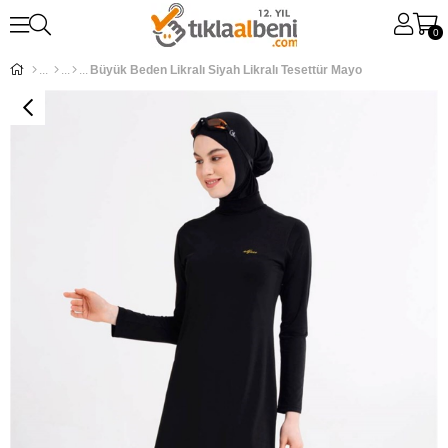
0
Büyük Beden Likralı Siyah Likralı Tesettür Mayo