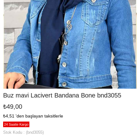
Buz mavi Lacivert Bandana Bone bnd3055
₺49,00
₺4,51
'den başlayan taksitlerle
24 Saatte Kargo
Stok Kodu
(bnd3055)