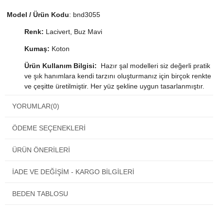
Model / Ürün Kodu
: bnd3055
Renk:
Lacivert, Buz Mavi
Kumaş:
Koton
Ürün Kullanım Bilgisi:
Hazır şal modelleri siz değerli pratik
ve şık hanımlara kendi tarzını oluşturmanız için birçok renkte
ve çeşitte üretilmiştir. Her yüz şekline uygun tasarlanmıştır.
Şallarda bulunan aksesuarlar tamamen el işçiliği ile
YORUMLAR
(0)
hazırlanmıştır. Özel günlerinizde ve davetlerinizde rahatlıkla
kullanabilirsiniz.
ÖDEME SEÇENEKLERI
ÜRÜN ÖNERILERI
İADE VE DEĞİŞİM - KARGO BİLGİLERİ
BEDEN TABLOSU