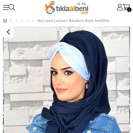
0
Buz mavi Lacivert Bandana Bone bnd3055