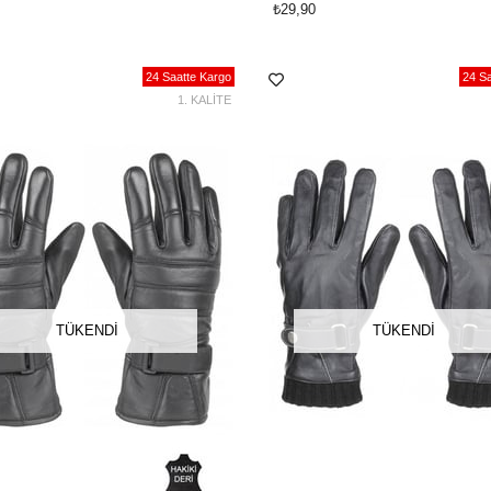
₺29,90
24 Saatte Kargo
24 Sa
1. KALİTE
TÜKENDI
TÜKENDI