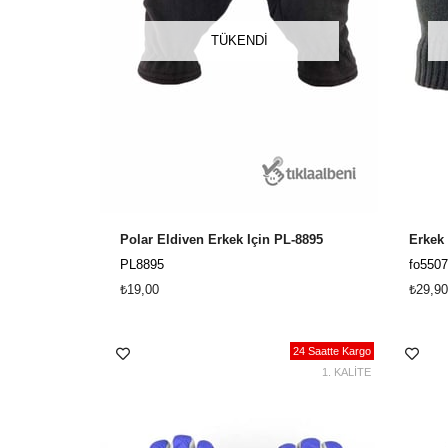
TÜKENDI
Polar Eldiven Erkek İçin PL-8895
Erkek 
PL8895
fo5507
₺19,00
₺29,90
24 Saatte Kargo
1. KALİTE