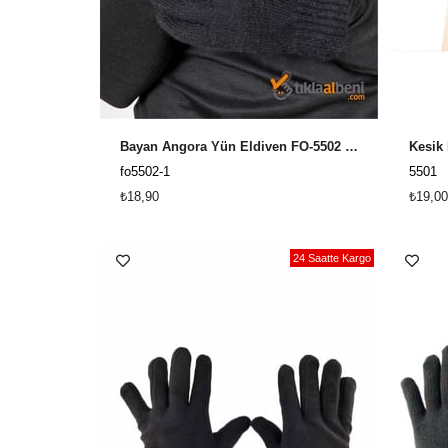
Bayan Angora Yün Eldiven FO-5502 Lacivert
fo5502-1
5501
₺18,90
₺19,00
24 Saatte Kargo