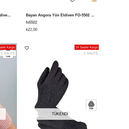
Erkek Deri Eldiven, Suni Deri Eldiven SYT200
Bayan Angora Yün Eldiven FO-5502 Siyah
fo5502
₺22,00
atte Kargo
24 Saatte Kargo
1. KALİTE
1. KALİTE
TÜKENDI