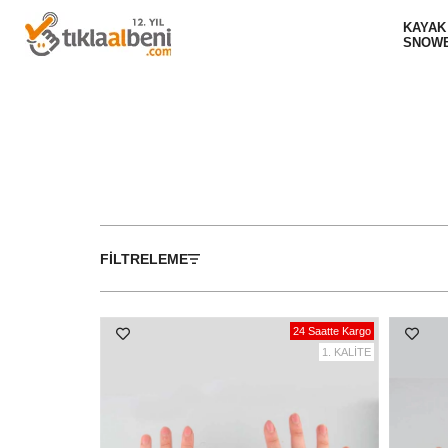
KAYAK
SNOW
FILTRELEME
24 Saatte Kargo
1. KALİTE