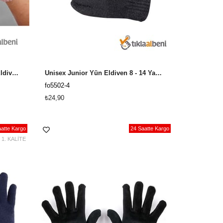
Yün Kesik Eldiven, Parmaksız Eldiven Bayan FO-5503
Unisex Junior Yün Eldiven 8 - 14 Yaş Eldiven FO-5502
fo5502-4
₺24,90
atte Kargo
24 Saatte Kargo
1. KALİTE