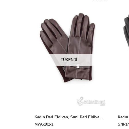
TÜKENDI
Kadın Deri Eldiven, Suni Deri Eldiven MWG102 Kahverengi
MWG102-1
SNR1