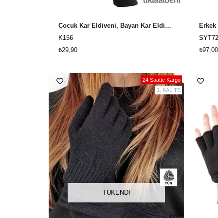
Çocuk Kar Eldiveni, Bayan Kar Eldiveni K156
K156
SYT72
₺29,90
₺97,00
24 Saatte Kargo
1. KALİTE
TÜKENDI