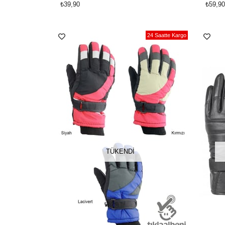
₺39,90
₺59,90
24 Saatte Kargo
TÜKENDI