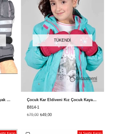
TÜKENDI
Kar Eldiveni, Suya Dayanıklı Kayak Eldiveni Erkek KR-506 - Gri
Çocuk Kar Eldiveni Kız Çocuk Kayak İçin B-814 Bordo
B814-1
₺79,00
₺49,00
atte Kargo
24 Saatte Kargo