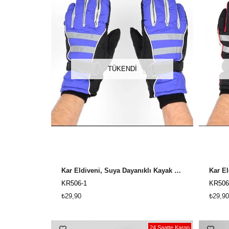
TÜKENDI
Kar Eldiveni, Suya Dayanıklı Kayak Eldiveni Erkek KR-506 - Mavi
KR506-1
KR506
₺29,90
₺29,90
24 Saatte Kargo