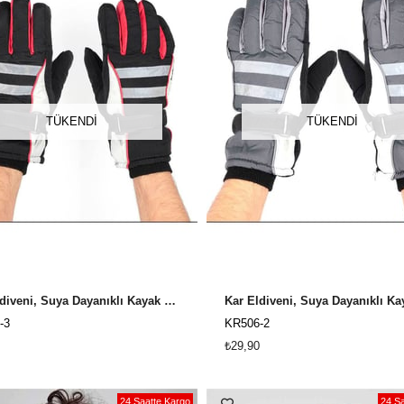
TÜKENDI
TÜKENDI
Kar Eldiveni, Suya Dayanıklı Kayak Eldiveni Erkek KR-506 - Siyah
-3
KR506-2
₺29,90
24 Saatte Kargo
24 Sa