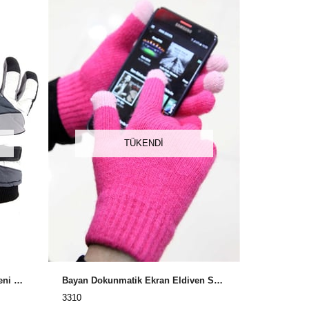
TÜKENDI
Erkek Kar Eldiveni, Kayak Eldiveni K155
Bayan Dokunmatik Ekran Eldiven Spydee 3310
3310