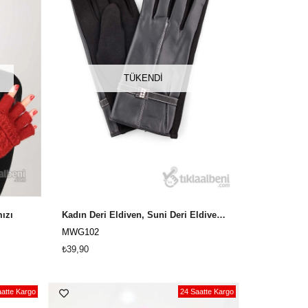
TÜKENDI
ızı
Kadın Deri Eldiven, Suni Deri Eldiven MWG102 Siyah
MWG102
₺39,90
atte Kargo
24 Saatte Kargo