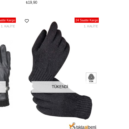
₺19,90
atte Kargo
24 Saatte Kargo
1. KALİTE
1. KALİTE
TÜKENDI