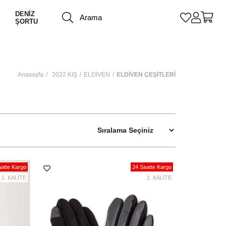
DENİZ
ŞORTU
Anasayfa
2022 KIŞ
ELDİVEN
ELDİVEN ÇEŞİTLERİ
atte Kargo
24 Saatte Kargo
1. KALİTE
1. KALİTE