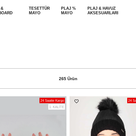
 &
TESETTÜR
PLAJ %
PLAJ & HAVUZ
BOARD
MAYO
MAYO
AKSESUARLARI
265 Ürün
24 Saatte Kargo
24 Sa
1. KALİTE