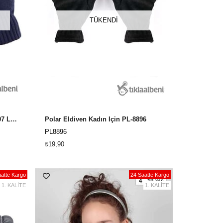
TÜKENDI
Erkek Kışlık Yün Eldiven FO-5507 Lacivert
Polar Eldiven Kadın İçin PL-8896
PL8896
₺19,90
atte Kargo
24 Saatte Kargo
1. KALİTE
1. KALİTE