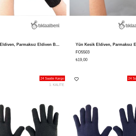
Kesik Eldiven, Parmaksız Eldiven Bayan 5501 - Siyah
FO5503
₺19,00
24 Saatte Kargo
24 Sa
1. KALİTE