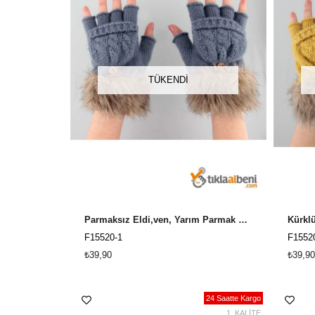
TÜKENDI
Parmaksız Eldi,ven, Yarım Parmak Kürklü Bayan Eldiven - Mavi
Kürklü
F15520-1
F1552
₺39,90
₺39,90
24 Saatte Kargo
1. KALİTE