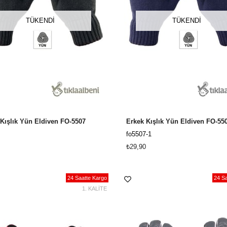
TÜKENDI
TÜKENDI
Kışlık Yün Eldiven FO-5507
fo5507-1
₺29,90
24 Saatte Kargo
24 Sa
1. KALİTE