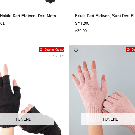
Erkek Hakiki Deri Eldiven, Deri Motosiklet Eldiveni SYT7201
01
SYT200
₺39,90
24 Saatte Kargo
24 Sa
1. KALİTE
TÜKENDI
TÜKENDI