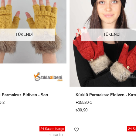
TÜKENDI
TÜKENDI
 Parmaksız Eldiven - Sarı
Kürklü Parmaksız Eldiven - Kırm
0-2
F15520-1
₺39,90
24 Saatte Kargo
24 Sa
1. KALİTE