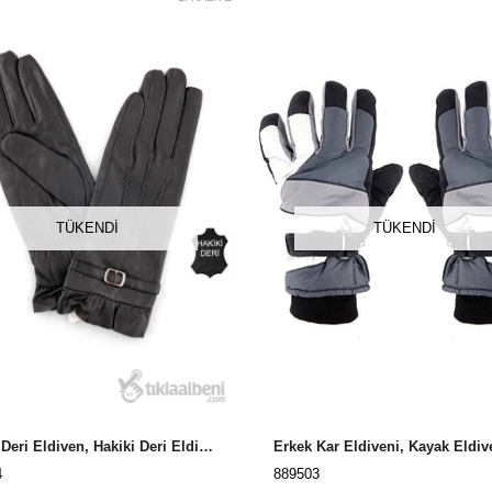
TÜKENDI
TÜKENDI
Kadın Deri Eldiven, Hakiki Deri Eldiven Bayan SNR14
4
889503