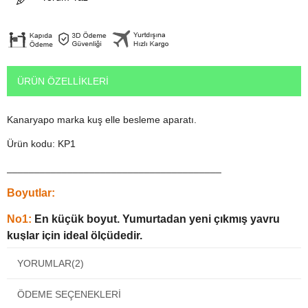
ÜRÜN ÖZELLIKLERI
Kanaryapo marka kuş elle besleme aparatı.
Ürün kodu: KP1
_______________________________________
Boyutlar:
No1:
En küçük boyut. Yumurtadan yeni çıkmış yavru
kuşlar için ideal ölçüdedir.
No:2:
Bir haftalık yavrular için tasarlanmıştır.
YORUMLAR
(2)
No3:
Muhabbet kuşu ve Papaanlar için daha uygundur.
ÖDEME SEÇENEKLERI