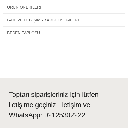
_______________________________________
ÜRÜN ÖNERILERI
Bu ürün Kanaryapo ve tıklaalbeni.com tarafından %100
garantilidir.
İADE VE DEĞİŞİM - KARGO BİLGİLERİ
Aparatın ucu yuvarlak ve gümüştür. Yavru besleme aparatı
BEDEN TABLOSU
dolayısıyla kuşa hiçbir şekilde zarar vermez.
Kullanma talimatı:
Her kullanımdan sonra sıcak suyla yıkamalısınız.
Kapıda kart ve nakit ödeme imkanı vardır.
Toptan siparişleriniz için lütfen
iletişime geçiniz. İletişim ve
WhatsApp: 02125302222