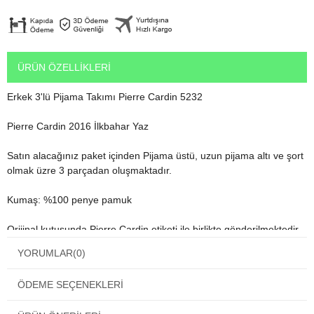
ÜRÜN ÖZELLIKLERI
Erkek 3'lü Pijama Takımı Pierre Cardin 5232
Pierre Cardin 2016 İlkbahar Yaz
Satın alacağınız paket içinden Pijama üstü, uzun pijama altı ve şort
olmak üzre 3 parçadan oluşmaktadır.
Kumaş: %100 penye pamuk
Orijinal kutusunda Pierre Cardin etiketi ile birlikte gönderilmektedir.
YORUMLAR
(0)
Erkek çeyiz alış verişlerinizi de hediye olarak da satın alabilirsiniz.
ÖDEME SEÇENEKLERI