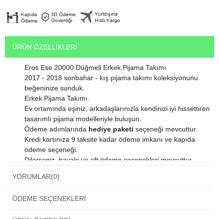
ÜRÜN ÖZELLIKLERI
Eros Ese 20000 Düğmeli Erkek Pijama Takımı
2017 - 2018 sonbahar - kış pijama takımı koleksiyonunu
beğeninize sunduk.
Erkek Pijama Takımı.
Ev ortamında eşiniz, arkadaşlarınızla kendinizi iyi hissettiren
tasarımlı pijama modelleriyle buluşun.
Ödeme adımlarında
hediye paketi
seçeneği mevcuttur.
Kredi kartınıza 9 taksite kadar ödeme imkanı ve kapıda
ödeme seçeneği.
Dilerseniz havale ve eft ödeme seçenekleri mevcuttur.
Satın alacağınız bu harika ürün orjinal paketinde gelmektedir.
YORUMLAR
(0)
Ürün içinden kendi kumaşına özel yıkama talimatı
bulunmaktadır.
ÖDEME SEÇENEKLERI
Ürününüzün uzun süreli kullanımı için bu talimatlara lütfen
uyunuz.