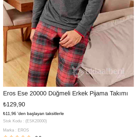
Eros Ese 20000 Düğmeli Erkek Pijama Takımı
₺129,90
₺11,96
'den başlayan taksitlerle
Stok Kodu
(ESK20000)
Marka
:
EROS