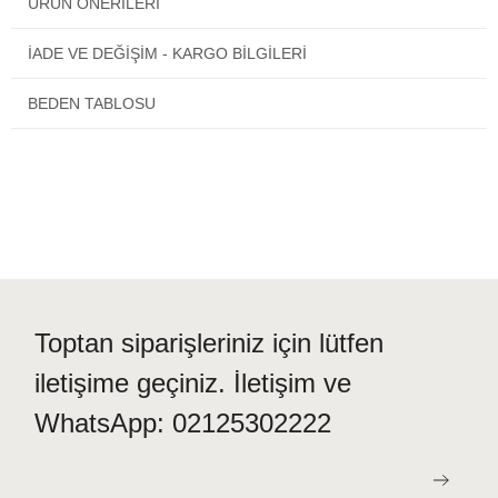
ÜRÜN ÖNERILERI
Eros Ese 20000 Düğmeli Erkek Pijama Takımı
1. kalitelidir ve
üretiminde sağlığınıza zararlı materyaller kullanılmamıştır.
İADE VE DEĞİŞİM - KARGO BİLGİLERİ
BEDEN TABLOSU
Toptan siparişleriniz için lütfen
iletişime geçiniz. İletişim ve
WhatsApp: 02125302222